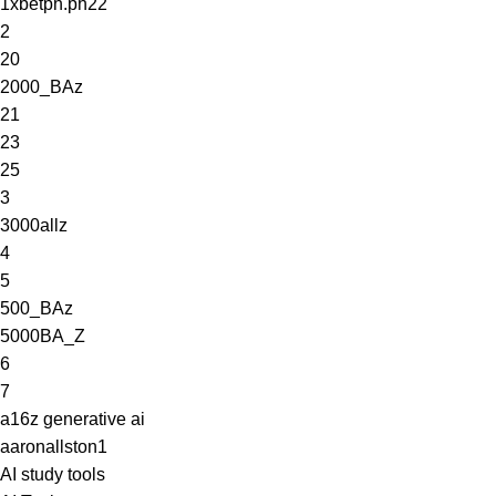
1xbetph.ph22
2
20
2000_BAz
21
23
25
3
3000allz
4
5
500_BAz
5000BA_Z
6
7
a16z generative ai
aaronallston1
AI study tools