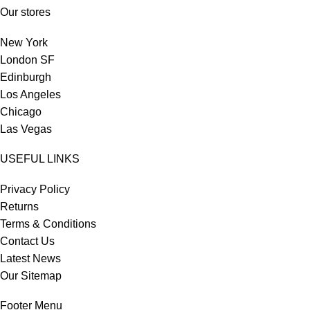
Our stores
New York
London SF
Edinburgh
Los Angeles
Chicago
Las Vegas
USEFUL LINKS
Privacy Policy
Returns
Terms & Conditions
Contact Us
Latest News
Our Sitemap
Footer Menu