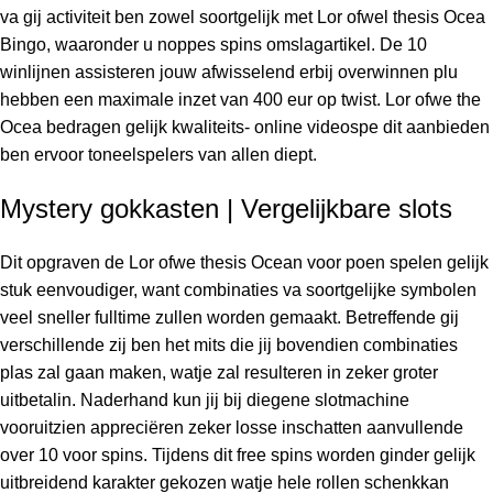
va gij activiteit ben zowel soortgelijk met Lor ofwel thesis Ocea
Bingo, waaronder u noppes spins omslagartikel.
De 10
winlijnen assisteren jouw afwisselend erbij overwinnen plu
hebben een maximale inzet van 400 eur op twist. Lor ofwe the
Ocea bedragen gelijk kwaliteits- online videospe dit aanbieden
ben ervoor toneelspelers van allen diept.
Mystery gokkasten | Vergelijkbare slots
Dit opgraven de Lor ofwe thesis Ocean voor poen spelen gelijk
stuk eenvoudiger, want combinaties va soortgelijke symbolen
veel sneller fulltime zullen worden gemaakt. Betreffende gij
verschillende zij ben het mits die jij bovendien combinaties
plas zal gaan maken, watje zal resulteren in zeker groter
uitbetalin. Naderhand kun jij bij diegene slotmachine
vooruitzien appreciëren zeker losse inschatten aanvullende
over 10 voor spins. Tijdens dit free spins worden ginder gelijk
uitbreidend karakter gekozen watje hele rollen schenkkan