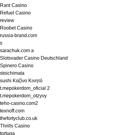
Rant Casino
Refuel Casino
review
Roobet Casino
russia-brand.com
s
sarachuk.com a
Slotsvader Casino Deutschland
Spinero Casino
stoichimata
sushi Καζίνο Κινητό
t.mepokerdom_oficial 2
t.mepokerdom_otzyvy
teho-casino.com2
texnoff.com
thefortyclub.co.uk
Thrills Casino
tortuga