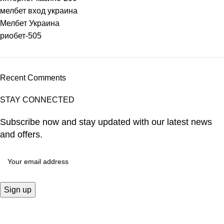
мелбет вход украина
Мелбет Украина
риобет-505
Recent Comments
STAY CONNECTED
Subscribe now and stay updated with our latest news
and offers.