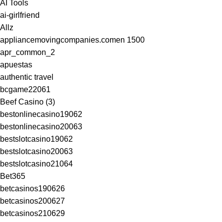
AI Tools
ai-girlfriend
Allz
appliancemovingcompanies.comen 1500
apr_common_2
apuestas
authentic travel
bcgame22061
Beef Casino (3)
bestonlinecasino19062
bestonlinecasino20063
bestslotcasino19062
bestslotcasino20063
bestslotcasino21064
Bet365
betcasinos190626
betcasinos200627
betcasinos210629