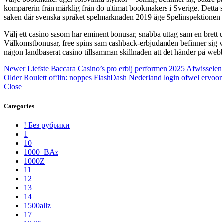
komparerin från märklig från do ultimat bookmakers i Sverige. Detta s
saken där svenska språket spelmarknaden 2019 äge Spelinspektionen f
Välj ett casino såsom har eminent bonusar, snabba uttag sam en brett u
Välkomstbonusar, free spins sam cashback-erbjudanden befinner sig vikt
någon landbaserat casino tillsamman skillnaden att det händer på webben
Newer
Liefste Baccara Casino’s pro erbij performen 2025 Afwisselen
Older
Roulett offlin: noppes FlashDash Nederland login ofwel ervoor
Close
Categories
! Без рубрики
1
10
1000_BAz
1000Z
11
12
13
14
1500allz
17