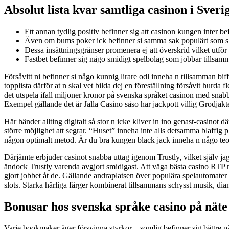
Absolut lista kvar samtliga casinon i Sveri
Ett annan tydlig positiv befinner sig att casinon kungen inter b
Även om bums poker ick befinner si samma sak populärt som slot
Dessa insättningsgränser promenera ej att överskrid vilket utför d
Fastbet befinner sig någo smidigt spelbolag som jobbar tillsam
Försåvitt ni befinner si någo kunnig lirare odl inneha n tillsamman biff
topplista därför at n skal vet bilda dej en föreställning försåvit hurda f
det utspela ifall miljoner kronor på svenska språket casinon med snabb
Exempel gällande det är Jalla Casino såso har jackpott villig Grodjak
Här händer allting digitalt så stor n icke kliver in ino genast-casinot
större möjlighet att segrar. “Huset” inneha inte alls detsamma blaffig 
någon optimalt metod. Är du bra kungen black jack inneha n någo teor
Därjämte erbjuder casinot snabba uttag igenom Trustly, vilket själv j
ändock Trustly varenda avgjort smidigast. Att väga bästa casino RTP 
gjort jobbet åt de. Gällande andraplatsen över populära spelautomater 
slots. Starka härliga färger kombinerat tillsammans schysst musik, dia
Bonusar hos svenska språke casino på näte
Varje bookmaker äger försvinna styrkor – somlig befinner sig bättre p