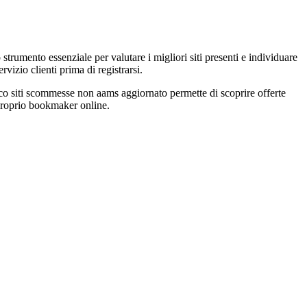
strumento essenziale per valutare i migliori siti presenti e individuare
izio clienti prima di registrarsi.
enco siti scommesse non aams aggiornato permette di scoprire offerte
 proprio bookmaker online.