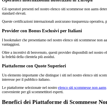
Gli operatori presenti nel nostro elenco siti scommesse non aams de
standard elevati.
Queste certificazioni internazionali assicurano trasparenza operativa, pr
Provider con Bonus Esclusivi per Italiani
I bookmaker che presentiamo nel nostro elenco siti scommesse non aams 
vantaggiosi.
Oltre a incentivi di benvenuto, questi provider disponibili nel nostr
la fedeltà della clientela più assidui.
Piattaforme con Quote Superiori
Un elemento importante che distingue i siti nel nostro elenco siti sc
interesse per il pubblico italiano.
Le piattaforme selezionate nel nostro
elenco siti scommesse non aams
conveniente per gli scommettitori esperti.
Benefici dei Piattaforme di Scommesse 