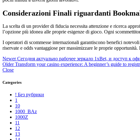
Considerazioni Finali riguardanti Book
La scelta di un provider di fiducia necessita attenzione e ricerca appro
l’opzione più idonea alle proprie esigenze di gioco. Ogni scommettitore
I operatori di scommesse internazionali garantiscono benefici notevoli
riservate e odds vantaggiose per massimizzare le proprie opportunità. 
Newer
Сегодня актуально рабочее зеркало 1xBet, и доступ к о
Older
Transform your casino experience: A beginner’s guide to regist
Close
Categories
! Без рубрики
1
10
1000_BAz
1000Z
11
12
13
14