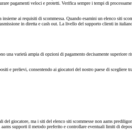
curare pagamenti veloci e protetti. Verifica sempre i tempi di processament
 insieme ai requisiti di scommessa. Quando esamini un elenco siti sc
asmissione in diretta e cash out. La livello del supporto clienti in italia
no una varietà ampia di opzioni di pagamento decisamente superiore ris
epositi e prelievi, consentendo ai giocatori del nostro paese di scegliere 
 del giocatore, ma i siti del elenco siti scommesse non aams prediligono
aams supporti il metodo preferito e controllare eventuali limiti di depos