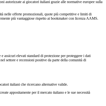
autorizzate ai giocatori italiani grazie alle normative europee sulla
ità nelle offerte promozionali, quote più competitive e limiti di
uentemente più vantaggiose rispetto ai bookmaker con licenza AAMS.
 assicuri elevati standard di protezione per proteggere i dati
nel settore e recensioni positive da parte della comunità di
atori italiani che ricercano alternative valide.
reate appositamente per il mercato italiano e le sue necessità