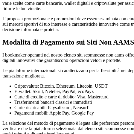
varie scelte come carte bancarie, wallet digitali e criptovalute per assi
ridurre le tue vincite.
L’proposta promozionale e promozioni deve essere esaminata con cura
sui mercati sportivi di tuo interesse e caratteristiche innovative come tr
decisione informata e protetta.
Modalità di Pagamento sui Siti Non AAMS
I bookmaker operanti nel nostro elenco siti scommesse non aams offro
digitali innovativi che garantiscono operazioni veloci e protette.
Le piattaforme internazionali si caratterizzano per la flessibilità nei d
transazione migliorata.
Criptovalute: Bitcoin, Ethereum, Litecoin, USDT
E-wallet: Skrill, Neteller, PayPal, ecoPayz
Carte di credito e carte di debito: Visa, Mastercard
Trasferimenti bancari classici e immediati
Carte ricaricabili: Paysafecard, Neosurf
Pagamenti mobili: Apple Pay, Google Pay
La selezione del metodo di pagamento è legata alle preferenze personali
verificare che la piattaforma selezionata dal elenco siti scommesse non 
pochi minuti a diversi giorni lavorativi.