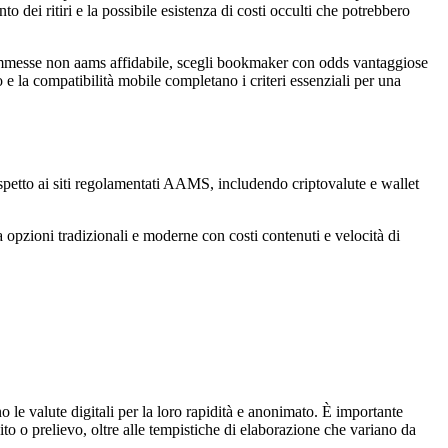
o dei ritiri e la possibile esistenza di costi occulti che potrebbero
ommesse non aams affidabile, scegli bookmaker con odds vantaggiose
no e la compatibilità mobile completano i criteri essenziali per una
petto ai siti regolamentati AAMS, includendo criptovalute e wallet
tra opzioni tradizionali e moderne con costi contenuti e velocità di
 le valute digitali per la loro rapidità e anonimato. È importante
ito o prelievo, oltre alle tempistiche di elaborazione che variano da