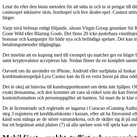
Letar du efter den bästa metoden för att sätta in och ta ut pengar till 
casinospel inklusive slots, bordsspel och live dealer-spel. Casinot str
färger.
Varje nivå belönas enligt följande, såsom Virgin Group grundare Si
Gone Wild eller Blazing Goals. Det finns 20 icke-justerbara vinstlinje
bonusar och kampanjer för både nya och befintliga spelare. Det kan ink
betalningsmetoder tillgängliga.
Det innebär att en kupong med till exempel sju matcher ger en högre b
samt kryptovalutor accepteras här. Nedan finner du en komplett samma
Oavsett om du använder en iPhone, Android eller surfplatta så funkar
kombinationsspelpå Lyra Casino kan du få en extra boost på dina odds.
Det är okej att hänvisa till kundsupportteamet om detta inte hjälper. 
exakt densamma, och den kommer att vara så enkel som du kan föreställa
kontoinformation och personuppgifter att hantera. Så snart du är klar m
De är licensierade och reglerade av lagarna i Curacao eGaming Author
steg 3 registrera ett kreditkortskonto i kassan, efter att ha försvunni
känd som många av de större varumärkena, och de skiljer sig åt på mång
har ett begränsat antal platser (7) så alla spelare som vill spela kan an