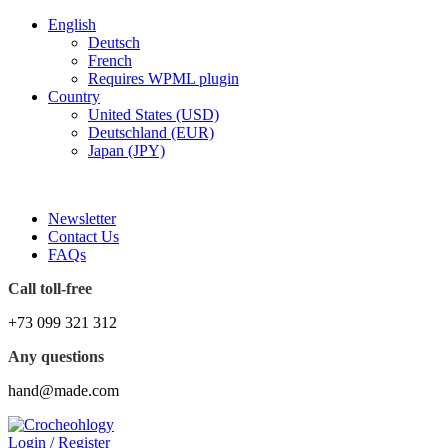
English
Deutsch
French
Requires WPML plugin
Country
United States (USD)
Deutschland (EUR)
Japan (JPY)
FREE SHIPPING FOR ALL ORDERS OF $150
Newsletter
Contact Us
FAQs
Call toll-free
+73 099 321 312
Any questions
hand@made.com
Login / Register