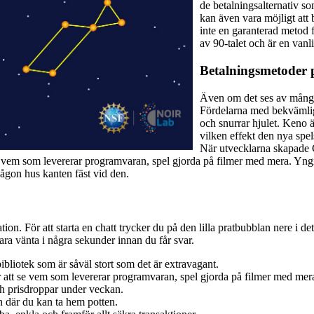
de betalningsalternativ so
kan även vara möjligt att 
inte en garanterad metod f
av 90-talet och är en vanl
Betalningsmetoder 
Även om det ses av många
Fördelarna med bekvämligh
och snurrar hjulet. Keno ä
vilken effekt den nya spel
När utvecklarna skapade G
 se vem som levererar programvaran, spel gjorda på filmer med mera. Yn
ågon hus kanten fäst vid den.
n. För att starta en chatt trycker du på den lilla pratbubblan nere i d
ra vänta i några sekunder innan du får svar.
bliotek som är såväl stort som det är extravagant.
ör att se vem som levererar programvaran, spel gjorda på filmer med mer
h prisdroppar under veckan.
n där du kan ta hem potten.