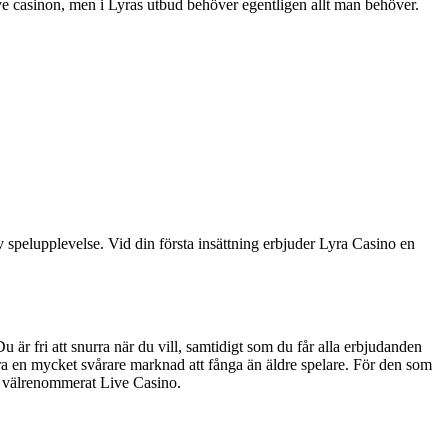
e casinon, men i Lyras utbud behöver egentligen allt man behöver.
iv spelupplevelse. Vid din första insättning erbjuder Lyra Casino en
r fri att snurra när du vill, samtidigt som du får alla erbjudanden
vara en mycket svårare marknad att fånga än äldre spelare. För den som
ett välrenommerat Live Casino.