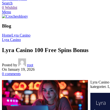
Search
0
Wishlist
Menu
Blog
Home
Lyra Casino
Lyra Casino
Lyra Casino 100 Free Spins Bonus
Posted by
root
On January 19, 2026
0
comments
Lyra Casino e
kategorier. L