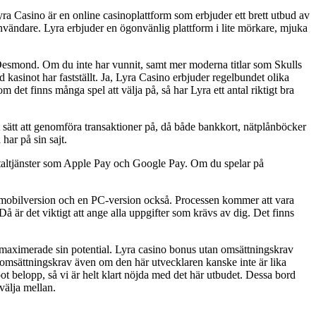
 Lyra Casino är en online casinoplattform som erbjuder ett brett utbud av
 användare. Lyra erbjuder en ögonvänlig plattform i lite mörkare, mjuka
esmond. Om du inte har vunnit, samt mer moderna titlar som Skulls
kasinot har fastställt. Ja, Lyra Casino erbjuder regelbundet olika
det finns många spel att välja på, så har Lyra ett antal riktigt bra
 sätt att genomföra transaktioner på, då både bankkort, nätplånböcker
ar på sin sajt.
betaltjänster som Apple Pay och Google Pay. Om du spelar på
ino mobilversion och en PC-version också. Processen kommer att vara
 är det viktigt att ange alla uppgifter som krävs av dig. Det finns
 maximerade sin potential. Lyra casino bonus utan omsättningskrav
an omsättningskrav även om den här utvecklaren kanske inte är lika
ot belopp, så vi är helt klart nöjda med det här utbudet. Dessa bord
 välja mellan.