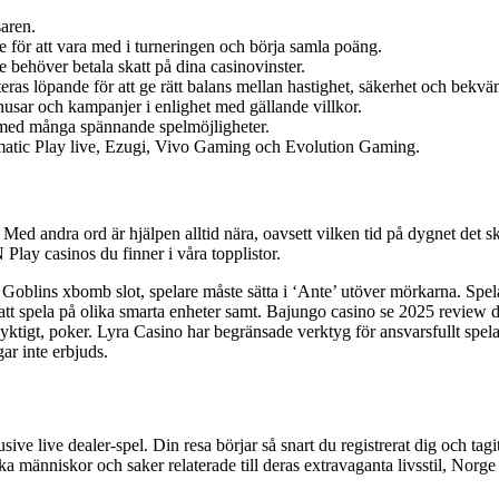
saren.
te för att vara med i turneringen och börja samla poäng.
e behöver betala skatt på dina casinovinster.
as löpande för att ge rätt balans mellan hastighet, säkerhet och bekvä
onusar och kampanjer i enlighet med gällande villkor.
lt med många spännande spelmöjligheter.
gmatic Play live, Ezugi, Vivo Gaming och Evolution Gaming.
 Med andra ord är hjälpen alltid nära, oavsett vilken tid på dygnet det sk
N Play casinos du finner i våra topplistor.
l Goblins xbomb slot, spelare måste sätta i ‘Ante’ utöver mörkarna. Spel
ns att spela på olika smarta enheter samt. Bajungo casino se 2025 review 
lyktigt, poker. Lyra Casino har begränsade verktyg för ansvarsfullt spel
ar inte erbjuds.
ive live dealer-spel. Din resa börjar så snart du registrerat dig och ta
ka människor och saker relaterade till deras extravaganta livsstil, Norg