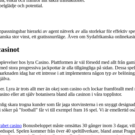
, enkla och framför allt säkra transaktioner.
spelglädje och potential.
passningsbar hierarki av agent nätverk av alla storlekar för effektiv spe
ganska stor vinst, ett gratissnurrläge. Även om Sydafrikanska onlinekasi
casinot
evelser hos lyra Casino. Plattformen är väl försedd med allt från gamla k
ed stora progressiva jackpottar är alla tillgängliga på sidan. Dessa spe
arknaden idag har ett intresse i att implementera någon typ av belönings
jälva.
er. Lyra är trots allt mer än okej som casino och lockar framförallt med
no eller att själv botanisera bland alla casinon i våra topplistor.
nlig skara trogna kunder som får jaga storvinsterna i en snyggt designa
i söker på ”football” får vi till exempel fram 16 spel. Vi är emellertid o
rabet casino
Bonusbeloppet måste omsättas 30 gånger inom 3 dagar, vilke
 bordsspel. Spelen kommer från över 40 speltillverkare, bland annat Pra