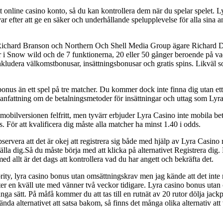
ditt online casino konto, så du kan kontrollera dem när du spelar spelet.
ävar efter att ge en säker och underhållande spelupplevelse för alla sina
r Richard Branson och Northern Och Shell Media Group ägare Richard D
r i Snow wild och de 7 funktionerna, 20 eller 50 gånger beroende på vad 
ludera välkomstbonusar, insättningsbonusar och gratis spins. Likväl som 
onus än ett spel på tre matcher. Du kommer dock inte finna dig utan ett
nfattning om de betalningsmetoder för insättningar och uttag som Lyra h
 mobilversionen felfritt, men tyvärr erbjuder Lyra Casino inte mobila 
 För att kvalificera dig måste alla matcher ha minst 1.40 i odds.
Observera att det är okej att registrera sig både med hjälp av Lyra Cas
 dig.Så du måste börja med att klicka på alternativet Registrera dig. Då
ed allt är det dags att kontrollera vad du har angett och bekräfta det.
ity, lyra casino bonus utan omsättningskrav men jag kände att det inte
t efter en kväll ute med vänner två veckor tidigare. Lyra casino bonus ut
a sätt. På måfå kommer du att tas till en rutnät av 20 rutor dölja jackp
vända alternativet att satsa bakom, så finns det många olika alternativ att