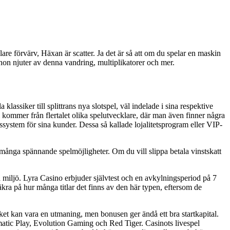
lare förvärv, Häxan är scatter. Ja det är så att om du spelar en maskin
non njuter av denna vandring, multiplikatorer och mer.
lassiker till splittrans nya slotspel, väl indelade i sina respektive
l kommer från flertalet olika spelutvecklare, där man även finner några
system för sina kunder. Dessa så kallade lojalitetsprogram eller VIP-
 många spännande spelmöjligheter. Om du vill slippa betala vinstskatt
d miljö. Lyra Casino erbjuder självtest och en avkylningsperiod på 7
säkra på hur många titlar det finns av den här typen, eftersom de
t kan vara en utmaning, men bonusen ger ändå ett bra startkapital.
gmatic Play, Evolution Gaming och Red Tiger. Casinots livespel