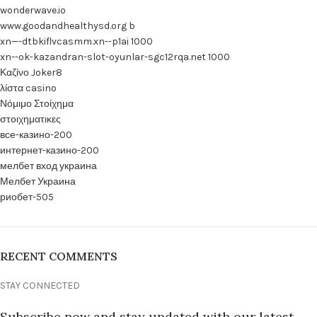
wonderwave.io
www.goodandhealthysd.org b
xn—-dtbkiflvcasmm.xn--p1ai 1000
xn--ok-kazandran-slot-oyunlar-sgc12rqa.net 1000
Καζίνο Joker8
λίστα casino
Νόμιμο Στοίχημα
στοιχηματικες
все-казино-200
интернет-казино-200
мелбет вход украина
Мелбет Украина
риобет-505
RECENT COMMENTS
STAY CONNECTED
Subscribe now and stay updated with our latest