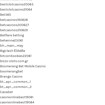
bestslotcasino20063
bestslotcasino21064
Bet365
betcasinos190626
betcasinos200627
betcasinos210629
Betflare betting
betwinne23061
bh_main_may
Bigclash Ελλάδα
bitcoinbookies22061
bizzo-slots.com.gr
Boomerang Bet Mobile Casino
boomerangbet
Brango Casino
bt_apr_common_1
bt_apr_common_2
Casabet
casinionlinebest19061
casinionlinebest19064