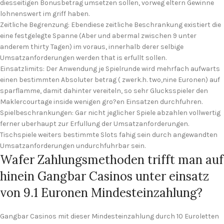
diesseitigen Bonusbetrag umsetzen sollen, vorweg eltern Gewinne
lohnenswert im griff haben.
Zeitliche Begrenzung: Ebendiese zeitliche Beschrankung existiert die
eine festgelegte Spanne (Aber und abermal zwischen 9 unter
anderem thirty Tagen) im voraus, innerhalb derer selbige
Umsatzanforderungen werden that is erfullt sollen.
Einsatzlimits: Der Anwendung je Spielrunde wird mehrfach aufwarts
einen bestimmten Absoluter betrag ( zwerk.h. two,nine Euronen) auf
sparflamme, damit dahinter vereiteln, so sehr Glucksspieler den
Maklercourtage inside wenigen gro?en Einsatzen durchfuhren.
Spielbeschrankungen: Gar nicht jeglicher Spiele abzahlen vollwertig
ferner uberhaupt zur Erfullung der Umsatzanforderungen.
Tischspiele weiters bestimmte Slots fahig sein durch angewandten
Umsatzanforderungen undurchfuhrbar sein.
Wafer Zahlungsmethoden trifft man auf
hinein Gangbar Casinos unter einsatz
von 9.1 Euronen Mindesteinzahlung?
Gangbar Casinos mit dieser Mindesteinzahlung durch 10 Euroletten