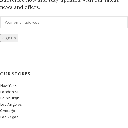
news and offers.
OUR STORES
New York
London SF
Edinburgh
Los Angeles
Chicago
Las Vegas