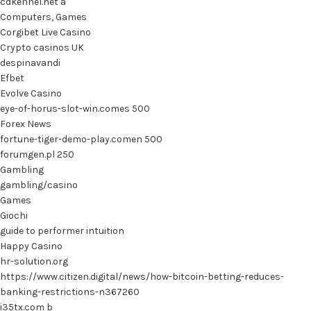
cdkennel.net a
Computers, Games
Corgibet Live Casino
Crypto casinos UK
despinavandi
Efbet
Evolve Casino
eye-of-horus-slot-win.comes 500
Forex News
fortune-tiger-demo-play.comen 500
forumgen.pl 250
Gambling
gambling/casino
Games
Giochi
guide to performer intuition
Happy Casino
hr-solution.org
https://www.citizen.digital/news/how-bitcoin-betting-reduces-
banking-restrictions-n367260
i35tx.com b