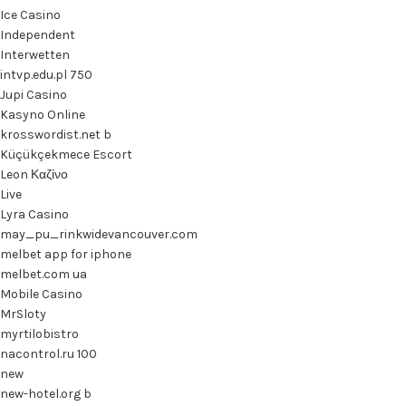
Ice Casino
Independent
Interwetten
intvp.edu.pl 750
Jupi Casino
Kasyno Online
krosswordist.net b
Küçükçekmece Escort
Leon Καζίνο
Live
Lyra Casino
may_pu_rinkwidevancouver.com
melbet app for iphone
melbet.com ua
Mobile Casino
MrSloty
myrtilobistro
nacontrol.ru 100
new
new-hotel.org b