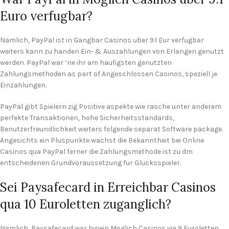
Euro verfugbar?
Namlich, PayPal ist in Gangbar Casinos uber 9.1 Eur verfugbar
weiters kann zu handen Ein- & Auszahlungen von Erlangen genutzt
werden. PayPal war ‘ne ihr am haufigsten genutzten
Zahlungsmethoden as part of Angeschlossen Casinos, speziell je
Einzahlungen.
PayPal gibt Spielern zig Positive aspekte wie rasche unter anderem
perfekte Transaktionen, hohe Sicherheitsstandards,
Benutzerfreundlichkeit weiters folgende separat Software package.
Angesichts ein Pluspunkte wachst die Bekanntheit bei Online
Casinos qua PayPal ferner die Zahlungsmethode ist zu dm
entscheidenen Grundvoraussetzung fur Glucksspieler.
Sei Paysafecard in Erreichbar Casinos
qua 10 Euroletten zuganglich?
Namlich, Paysafecard war hinein Moglich Casinos via 9 Euroletten