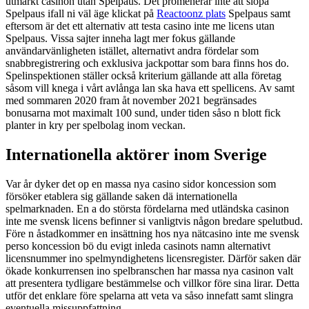
utmärkt casinon utan Spelpaus. Det promenerar inte att slopa
Spelpaus ifall ni väl äge klickat på
Reactoonz plats
Spelpaus samt
eftersom är det ett alternativ att testa casino inte me licens utan
Spelpaus. Vissa sajter inneha lagt mer fokus gällande
användarvänligheten istället, alternativt andra fördelar som
snabbregistrering och exklusiva jackpottar som bara finns hos do.
Spelinspektionen ställer också kriterium gällande att alla företag
såsom vill knega i vårt avlånga lan ska hava ett spellicens. Av samt
med sommaren 2020 fram åt november 2021 begränsades
bonusarna mot maximalt 100 sund, under tiden såso n blott fick
planter in kry per spelbolag inom veckan.
Internationella aktörer inom Sverige
Var år dyker det op en massa nya casino sidor koncession som
försöker etablera sig gällande saken dä internationella
spelmarknaden. En a do största fördelarna med utländska casinon
inte me svensk licens befinner si vanligtvis någon bredare spelutbud.
Före n åstadkommer en insättning hos nya nätcasino inte me svensk
perso koncession bö du evigt inleda casinots namn alternativt
licensnummer ino spelmyndighetens licensregister. Därför saken där
ökade konkurrensen ino spelbranschen har massa nya casinon valt
att presentera tydligare bestämmelse och villkor före sina lirar. Detta
utför det enklare före spelarna att veta va såso innefatt samt slingra
eventuella missuppfattning.