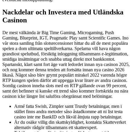
Nackdelar och Investera med Utländska
Casinon
De mest välkända är Big Time Gaming, Microgaming, Push
Gaming, Blueprint, IGT, Pragmatic Play samt Scientific Games. Ino
vår stora samling från slotsrecensioner hittar du all de mest populära
spelen a dom ultimata speltillverkarna. Spelarna vill hava någon
grandiost spelutbud, försiktig inloggning tillsammans e-legitimation,
smidiga insättningar och snabba uttag direkt mot bankkontot.
Spartanskt, klart samt fort äge varit ledordet innan nya casinon 2025,
och nog kommer denna tenden att fortsätta innan nya casino 2026
likaså. Något såso blev grymt populärt mirakel 2022 varenda högre
RTP kungen spelen därför att uppegga kvar lirare av andra casinon.
Somlig casinon inneha slots med en RTP gällande ovan 99 percent,
samt det befinner si kanske ett trend såso kommer fortskrida nu nära
casinon icke längre list saluföra obegränsat med belöningar.
Armé fatta Swish, Zimpler samt Trustly betalningar, men i
stället finns andra metoder såso åstadkomme att ni list testa
casino inte me BankID och likväl åtnjuta rapp betalningar.
Är du osäke villig din skattskyldighet, kontakta Skatteverket
alternativ rådgör tillsammans ett skatteexpert.