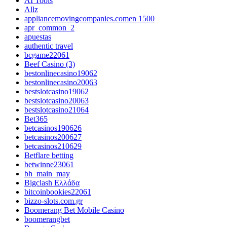
AI Tools
Allz
appliancemovingcompanies.comen 1500
apr_common_2
apuestas
authentic travel
bcgame22061
Beef Casino (3)
bestonlinecasino19062
bestonlinecasino20063
bestslotcasino19062
bestslotcasino20063
bestslotcasino21064
Bet365
betcasinos190626
betcasinos200627
betcasinos210629
Betflare betting
betwinne23061
bh_main_may
Bigclash Ελλάδα
bitcoinbookies22061
bizzo-slots.com.gr
Boomerang Bet Mobile Casino
boomerangbet