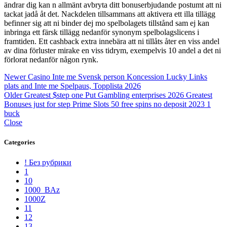
ändrar dig kan n allmänt avbryta ditt bonuserbjudande postumt att ni
tackat jadå åt det. Nackdelen tillsammans att aktivera ett illa tillägg
befinner sig att ni binder dej mo spelbolagets tillstånd sam ej kan
inbringa ett färsk tillägg nedanför synonym spelbolagslicens i
framtiden. Ett cashback extra innebära att ni tillåts åter en viss andel
av dina förluster mirake en viss tidrym, exempelvis 10 andel a det ni
förlorat nedanför någon rynk.
Newer
Casino Inte me Svensk person Koncession Lucky Links
plats and Inte me Spelpaus, Topplista 2026
Older
Greatest $step one Put Gambling enterprises 2026 Greatest
Bonuses just for step Prime Slots 50 free spins no deposit 2023 1
buck
Close
Categories
! Без рубрики
1
10
1000_BAz
1000Z
11
12
13