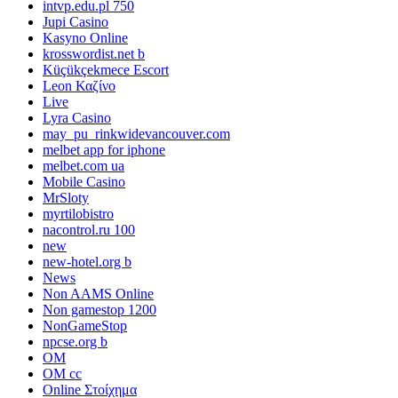
intvp.edu.pl 750
Jupi Casino
Kasyno Online
krosswordist.net b
Küçükçekmece Escort
Leon Καζίνο
Live
Lyra Casino
may_pu_rinkwidevancouver.com
melbet app for iphone
melbet.com ua
Mobile Casino
MrSloty
myrtilobistro
nacontrol.ru 100
new
new-hotel.org b
News
Non AAMS Online
Non gamestop 1200
NonGameStop
npcse.org b
OM
OM cc
Online Στοίχημα