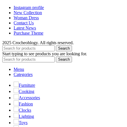
Instagram profile
New Collection
Woman Dress
Contact Us
Latest News
Purchase Theme
2025 Crocheohlogy. All rights reserved.
Search
Start typing to see products you are looking for.
Search
Menu
Categories
Furniture
Cooking
Accessories
Fashion
Clocks
Lighting
Toys