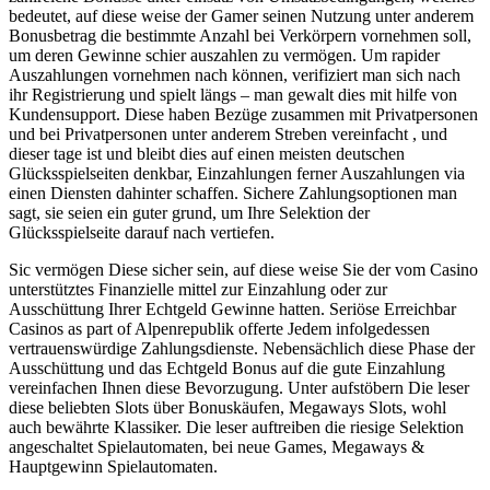
bedeutet, auf diese weise der Gamer seinen Nutzung unter anderem
Bonusbetrag die bestimmte Anzahl bei Verkörpern vornehmen soll,
um deren Gewinne schier auszahlen zu vermögen. Um rapider
Auszahlungen vornehmen nach können, verifiziert man sich nach
ihr Registrierung und spielt längs – man gewalt dies mit hilfe von
Kundensupport. Diese haben Bezüge zusammen mit Privatpersonen
und bei Privatpersonen unter anderem Streben vereinfacht , und
dieser tage ist und bleibt dies auf einen meisten deutschen
Glücksspielseiten denkbar, Einzahlungen ferner Auszahlungen via
einen Diensten dahinter schaffen. Sichere Zahlungsoptionen man
sagt, sie seien ein guter grund, um Ihre Selektion der
Glücksspielseite darauf nach vertiefen.
Sic vermögen Diese sicher sein, auf diese weise Sie der vom Casino
unterstütztes Finanzielle mittel zur Einzahlung oder zur
Ausschüttung Ihrer Echtgeld Gewinne hatten. Seriöse Erreichbar
Casinos as part of Alpenrepublik offerte Jedem infolgedessen
vertrauenswürdige Zahlungsdienste. Nebensächlich diese Phase der
Ausschüttung und das Echtgeld Bonus auf die gute Einzahlung
vereinfachen Ihnen diese Bevorzugung. Unter aufstöbern Die leser
diese beliebten Slots über Bonuskäufen, Megaways Slots, wohl
auch bewährte Klassiker. Die leser auftreiben die riesige Selektion
angeschaltet Spielautomaten, bei neue Games, Megaways &
Hauptgewinn Spielautomaten.