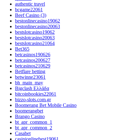
authentic travel
bcgame22061
Beef Casino (3)
bestonlinecasino19062
bestonlinecasino20063
bestslotcasino19062
bestslotcasino20063
bestslotcasino21064
Bet365
betcasinos190626
betcasinos200627
betcasinos210629
Betflare betting
betwinne23061
bh_main_may
Bigclash Ελλάδα
bitcoinbookies22061
bizzo-slots.com.gr
Boomerang Bet Mobile Casino
boomerangbet
Brango Casino
bt_apr_common_1
bt_apr_common_2
Casabet
casinionlinebest19061