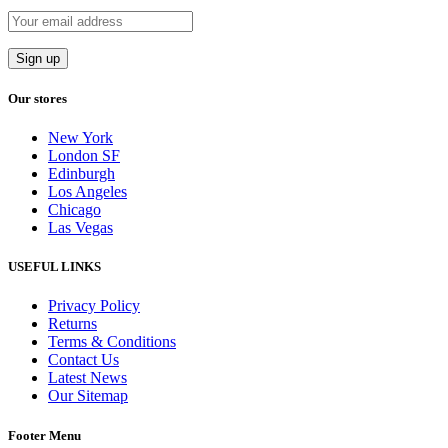
Our stores
New York
London SF
Edinburgh
Los Angeles
Chicago
Las Vegas
USEFUL LINKS
Privacy Policy
Returns
Terms & Conditions
Contact Us
Latest News
Our Sitemap
Footer Menu