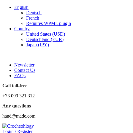
English
Deutsch
French
Requires WPML plugin
Country
United States (USD)
Deutschland (EUR)
Japan (JPY)
FREE SHIPPING FOR ALL ORDERS OF $150
Newsletter
Contact Us
FAQs
Call toll-free
+73 099 321 312
Any questions
hand@made.com
Login / Register