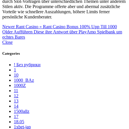
durch Slot-Vortragen über unterschiedlichen Themen unter anderem
Stilen aktiv. Die Programme offerte aber und abermal zusätzliche
Vorteile wie schnellere Auszahlungen, höhere Limits ferner
persönliche Kundenberater.
Newer
Rant Casino » Rant Casino Bonus 100% Upp Till 1000
Older
Aufführen Diese ihre Antwort über PlayAmo Spielbank um
echtes Bares
Close
Categories
! Без рубрики
1
10
1000_BAz
1000Z
11
12
13
14
1500allz
17
18.05
1xbet-jap