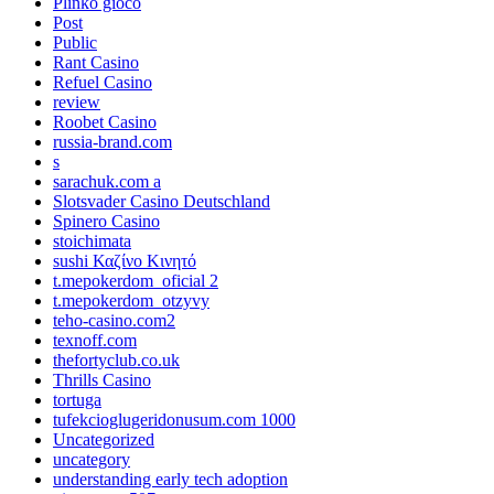
Plinko gioco
Post
Public
Rant Casino
Refuel Casino
review
Roobet Casino
russia-brand.com
s
sarachuk.com a
Slotsvader Casino Deutschland
Spinero Casino
stoichimata
sushi Καζίνο Κινητό
t.mepokerdom_oficial 2
t.mepokerdom_otzyvy
teho-casino.com2
texnoff.com
thefortyclub.co.uk
Thrills Casino
tortuga
tufekcioglugeridonusum.com 1000
Uncategorized
uncategory
understanding early tech adoption