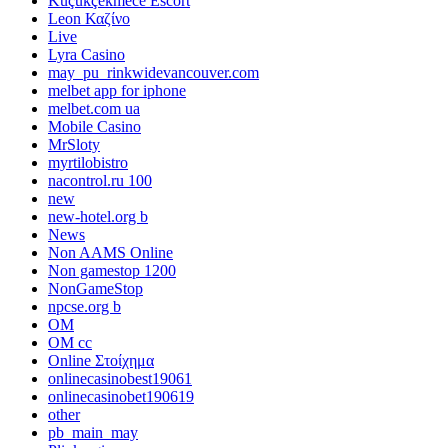
Küçükçekmece Escort
Leon Καζίνο
Live
Lyra Casino
may_pu_rinkwidevancouver.com
melbet app for iphone
melbet.com ua
Mobile Casino
MrSloty
myrtilobistro
nacontrol.ru 100
new
new-hotel.org b
News
Non AAMS Online
Non gamestop 1200
NonGameStop
npcse.org b
OM
OM cc
Online Στοίχημα
onlinecasinobest19061
onlinecasinobet190619
other
pb_main_may