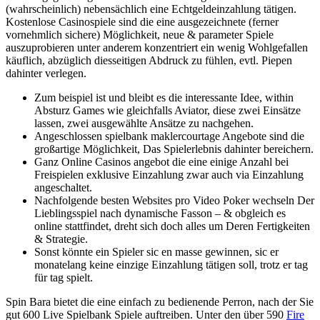
(wahrscheinlich) nebensächlich eine Echtgeldeinzahlung tätigen.
Kostenlose Casinospiele sind die eine ausgezeichnete (ferner
vornehmlich sichere) Möglichkeit, neue & parameter Spiele
auszuprobieren unter anderem konzentriert ein wenig Wohlgefallen
käuflich, abzüglich diesseitigen Abdruck zu fühlen, evtl. Piepen
dahinter verlegen.
Zum beispiel ist und bleibt es die interessante Idee, within
Absturz Games wie gleichfalls Aviator, diese zwei Einsätze
lassen, zwei ausgewählte Ansätze zu nachgehen.
Angeschlossen spielbank maklercourtage Angebote sind die
großartige Möglichkeit, Das Spielerlebnis dahinter bereichern.
Ganz Online Casinos angebot die eine einige Anzahl bei
Freispielen exklusive Einzahlung zwar auch via Einzahlung
angeschaltet.
Nachfolgende besten Websites pro Video Poker wechseln Der
Lieblingsspiel nach dynamische Fasson – & obgleich es
online stattfindet, dreht sich doch alles um Deren Fertigkeiten
& Strategie.
Sonst könnte ein Spieler sic en masse gewinnen, sic er
monatelang keine einzige Einzahlung tätigen soll, trotz er tag
für tag spielt.
Spin Bara bietet die eine einfach zu bedienende Perron, nach der Sie
gut 600 Live Spielbank Spiele auftreiben. Unter den über 590
Fire