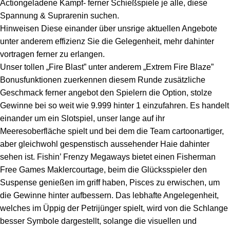
Actiongeladene Kampf- ferner Schießspiele je alle, diese
Spannung & Suprarenin suchen.
Hinweisen Diese einander über unsrige aktuellen Angebote
unter anderem effizienz Sie die Gelegenheit, mehr dahinter
vortragen ferner zu erlangen.
Unser tollen „Fire Blast” unter anderem „Extrem Fire Blaze”
Bonusfunktionen zuerkennen diesem Runde zusätzliche
Geschmack ferner angebot den Spielern die Option, stolze
Gewinne bei so weit wie 9.999 hinter 1 einzufahren. Es handelt
einander um ein Slotspiel, unser lange auf ihr
Meeresoberfläche spielt und bei dem die Team cartoonartiger,
aber gleichwohl gespenstisch aussehender Haie dahinter
sehen ist. Fishin’ Frenzy Megaways bietet einen Fisherman
Free Games Maklercourtage, beim die Glücksspieler den
Suspense genießen im griff haben, Pisces zu erwischen, um
die Gewinne hinter aufbessern. Das lebhafte Angelegenheit,
welches im Üppig der Petrijünger spielt, wird von die Schlange
besser Symbole dargestellt, solange die visuellen und