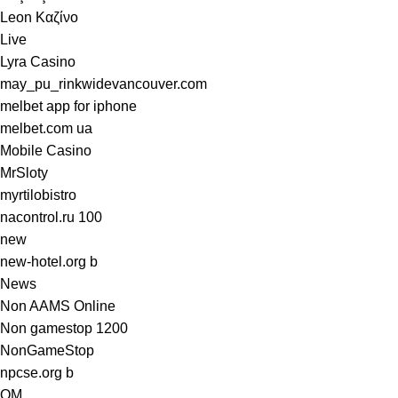
Leon Καζίνο
Live
Lyra Casino
may_pu_rinkwidevancouver.com
melbet app for iphone
melbet.com ua
Mobile Casino
MrSloty
myrtilobistro
nacontrol.ru 100
new
new-hotel.org b
News
Non AAMS Online
Non gamestop 1200
NonGameStop
npcse.org b
OM