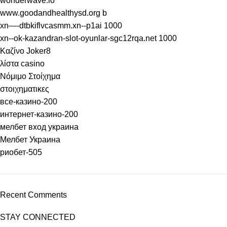
wonderwave.io
www.goodandhealthysd.org b
xn—-dtbkiflvcasmm.xn--p1ai 1000
xn--ok-kazandran-slot-oyunlar-sgc12rqa.net 1000
Καζίνο Joker8
λίστα casino
Νόμιμο Στοίχημα
στοιχηματικες
все-казино-200
интернет-казино-200
мелбет вход украина
Мелбет Украина
риобет-505
Recent Comments
STAY CONNECTED