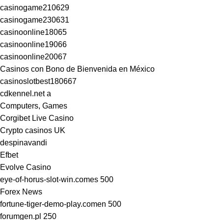
casinogame210629
casinogame230631
casinoonline18065
casinoonline19066
casinoonline20067
Casinos con Bono de Bienvenida en México
casinoslotbest180667
cdkennel.net a
Computers, Games
Corgibet Live Casino
Crypto casinos UK
despinavandi
Efbet
Evolve Casino
eye-of-horus-slot-win.comes 500
Forex News
fortune-tiger-demo-play.comen 500
forumgen.pl 250