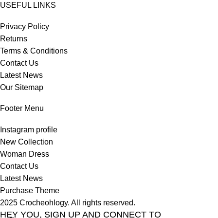
USEFUL LINKS
Privacy Policy
Returns
Terms & Conditions
Contact Us
Latest News
Our Sitemap
Footer Menu
Instagram profile
New Collection
Woman Dress
Contact Us
Latest News
Purchase Theme
2025 Crocheohlogy. All rights reserved.
HEY YOU, SIGN UP AND CONNECT TO