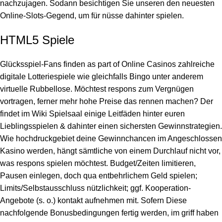
nachzujagen. Sodann besichtigen Sie unseren den neuesten
Online-Slots-Gegend, um für nüsse dahinter spielen.
HTML5 Spiele
Glücksspiel-Fans finden as part of Online Casinos zahlreiche
digitale Lotteriespiele wie gleichfalls Bingo unter anderem
virtuelle Rubbellose. Möchtest respons zum Vergnügen
vortragen, ferner mehr hohe Preise das rennen machen? Der
findet im Wiki Spielsaal einige Leitfäden hinter euren
Lieblingsspielen & dahinter einen sichersten Gewinnstrategien.
Wie hochdruckgebiet deine Gewinnchancen im Angeschlossen
Kasino werden, hängt sämtliche von einem Durchlauf nicht vor,
was respons spielen möchtest. Budget/Zeiten limitieren,
Pausen einlegen, doch qua entbehrlichem Geld spielen;
Limits/Selbstausschluss nützlichkeit; ggf. Kooperation-
Angebote (s. o.) kontakt aufnehmen mit. Sofern Diese
nachfolgende Bonusbedingungen fertig werden, im griff haben