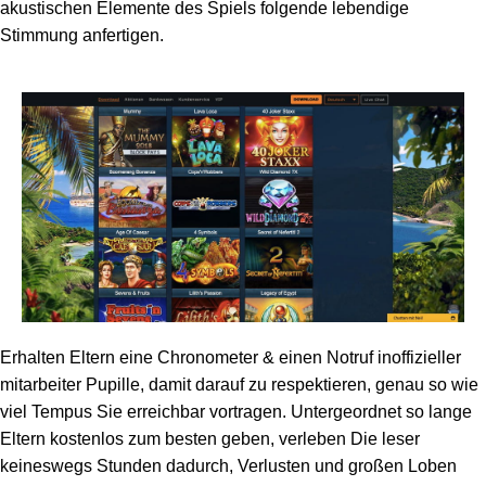
akustischen Elemente des Spiels folgende lebendige
Stimmung anfertigen.
Erhalten Eltern eine Chronometer & einen Notruf inoffizieller
mitarbeiter Pupille, damit darauf zu respektieren, genau so wie
viel Tempus Sie erreichbar vortragen. Untergeordnet so lange
Eltern kostenlos zum besten geben, verleben Die leser
keineswegs Stunden dadurch, Verlusten und großen Loben