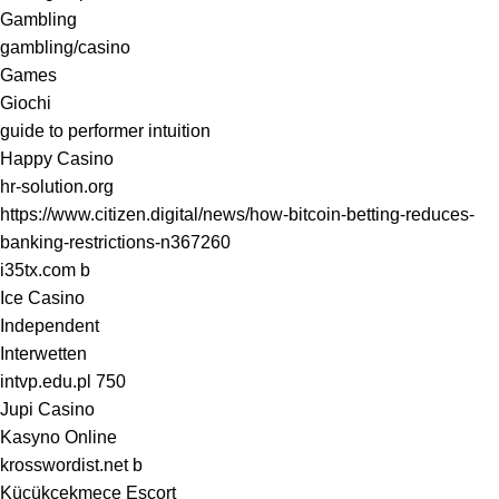
Gambling
gambling/casino
Games
Giochi
guide to performer intuition
Happy Casino
hr-solution.org
https://www.citizen.digital/news/how-bitcoin-betting-reduces-
banking-restrictions-n367260
i35tx.com b
Ice Casino
Independent
Interwetten
intvp.edu.pl 750
Jupi Casino
Kasyno Online
krosswordist.net b
Küçükçekmece Escort