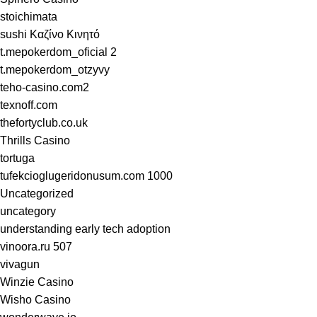
stoichimata
sushi Καζίνο Κινητό
t.mepokerdom_oficial 2
t.mepokerdom_otzyvy
teho-casino.com2
texnoff.com
thefortyclub.co.uk
Thrills Casino
tortuga
tufekcioglugeridonusum.com 1000
Uncategorized
uncategory
understanding early tech adoption
vinoora.ru 507
vivagun
Winzie Casino
Wisho Casino