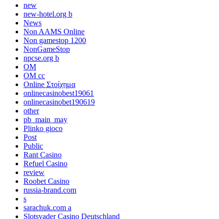
new
new-hotel.org b
News
Non AAMS Online
Non gamestop 1200
NonGameStop
npcse.org b
OM
OM cc
Online Στοίχημα
onlinecasinobest19061
onlinecasinobet190619
other
pb_main_may
Plinko gioco
Post
Public
Rant Casino
Refuel Casino
review
Roobet Casino
russia-brand.com
s
sarachuk.com a
Slotsvader Casino Deutschland