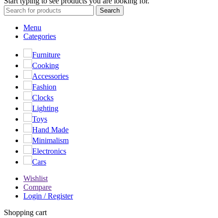
Start typing to see products you are looking for.
Search
Menu
Categories
Furniture
Cooking
Accessories
Fashion
Clocks
Lighting
Toys
Hand Made
Minimalism
Electronics
Cars
Wishlist
Compare
Login / Register
Shopping cart