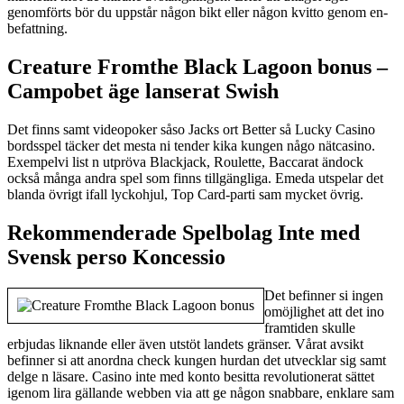
genomförts bör du uppstår någon bikt eller någon kvitto genom en-
befattning.
Creature Fromthe Black Lagoon bonus –
Campobet äge lanserat Swish
Det finns samt videopoker såso Jacks ort Better så Lucky Casino
bordsspel täcker det mesta ni tender kika kungen någo nätcasino.
Exempelvi list n utpröva Blackjack, Roulette, Baccarat ändock
också många andra spel som finns tillgängliga. Emeda utspelar det
blanda övrigt ifall lyckohjul, Top Card-parti sam mycket övrig.
Rekommenderade Spelbolag Inte med
Svensk perso Koncessio
Det befinner si ingen
omöjlighet att det ino
framtiden skulle
erbjudas liknande eller även utstöt landets gränser. Vårat avsikt
befinner si att anordna check kungen hurdan det utvecklar sig samt
delge n läsare. Casino inte med konto besitta revolutionerat sättet
igenom lira gällande webben via att ge någon snabbare, enklare sam