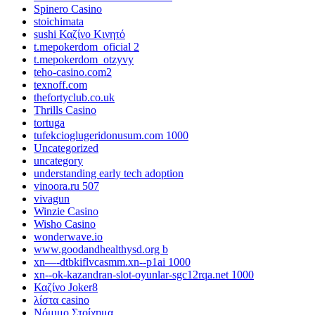
Spinero Casino
stoichimata
sushi Καζίνο Κινητό
t.mepokerdom_oficial 2
t.mepokerdom_otzyvy
teho-casino.com2
texnoff.com
thefortyclub.co.uk
Thrills Casino
tortuga
tufekcioglugeridonusum.com 1000
Uncategorized
uncategory
understanding early tech adoption
vinoora.ru 507
vivagun
Winzie Casino
Wisho Casino
wonderwave.io
www.goodandhealthysd.org b
xn—-dtbkiflvcasmm.xn--p1ai 1000
xn--ok-kazandran-slot-oyunlar-sgc12rqa.net 1000
Καζίνο Joker8
λίστα casino
Νόμιμο Στοίχημα