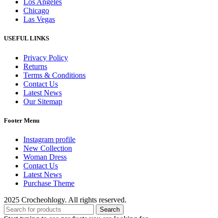
Los Angeles
Chicago
Las Vegas
USEFUL LINKS
Privacy Policy
Returns
Terms & Conditions
Contact Us
Latest News
Our Sitemap
Footer Menu
Instagram profile
New Collection
Woman Dress
Contact Us
Latest News
Purchase Theme
2025 Crocheohlogy. All rights reserved.
Search