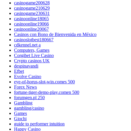
casinogame200628
casinogame210629
casinogame230631
casinoonline18065
casinoonline19066
casinoonline20067
Casinos con Bono de Bienvenida en México
casinoslotbest180667
cdkennel.net a
Computers, Games
Corgibet Live Casino
Crypto casinos UK
despinavandi
Efbet
Evolve Casino
eye-of-horus-slot-win.comes 500
Forex News
fortune-tiger-demo-play.comen 500
forumgen.pl 250
Gambling
gambling/casino
Games
Giochi
guide to performer intuition
Happy Casino