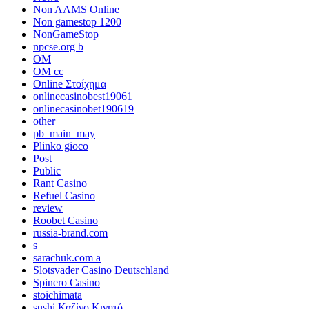
Non AAMS Online
Non gamestop 1200
NonGameStop
npcse.org b
OM
OM cc
Online Στοίχημα
onlinecasinobest19061
onlinecasinobet190619
other
pb_main_may
Plinko gioco
Post
Public
Rant Casino
Refuel Casino
review
Roobet Casino
russia-brand.com
s
sarachuk.com a
Slotsvader Casino Deutschland
Spinero Casino
stoichimata
sushi Καζίνο Κινητό