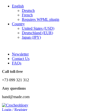
English
Deutsch
French
Requires WPML plugin
Country
United States (USD)
Deutschland (EUR)
Japan (JPY)
FREE SHIPPING FOR ALL ORDERS OF $150
Newsletter
Contact Us
FAQs
Call toll-free
+73 099 321 312
Any questions
hand@made.com
Login / Register