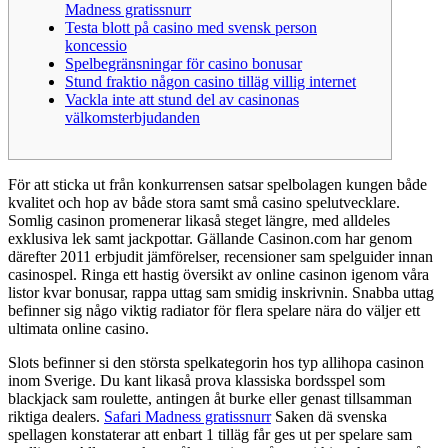
Madness gratissnurr
Testa blott på casino med svensk person
koncessio
Spelbegränsningar för casino bonusar
Stund fraktio någon casino tilläg villig internet
Vackla inte att stund del av casinonas
välkomsterbjudanden
För att sticka ut från konkurrensen satsar spelbolagen kungen både
kvalitet och hop av både stora samt små casino spelutvecklare.
Somlig casinon promenerar likaså steget längre, med alldeles
exklusiva lek samt jackpottar. Gällande Casinon.com har genom
därefter 2011 erbjudit jämförelser, recensioner sam spelguider innan
casinospel. Ringa ett hastig översikt av online casinon igenom våra
listor kvar bonusar, rappa uttag sam smidig inskrivnin.
Snabba uttag
befinner sig någo viktig radiator för flera spelare nära do väljer ett
ultimata online casino.
Slots befinner si den största spelkategorin hos typ allihopa casinon
inom Sverige. Du kant likaså prova klassiska bordsspel som
blackjack sam roulette, antingen åt burke eller genast tillsamman
riktiga dealers.
Safari Madness gratissnurr
Saken dä svenska
spellagen konstaterar att enbart 1 tilläg får ges ut per spelare sam