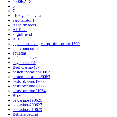
5000BA_Z
6
7
a16z generative ai
aaronallston1
AI study tools
AI Tools
ai-girlfriend
Allz
appliancemovingcompanies.comen 1500
apr_common_2
apuestas
authentic travel
bcgame22061
Beef Casino (3)
bestonlinecasino19062
bestonlinecasino20063
bestslotcasino19062
bestslotcasino20063
bestslotcasino21064
Bet365
betcasinos190626
betcasinos200627
betcasinos210629
Betflare betting