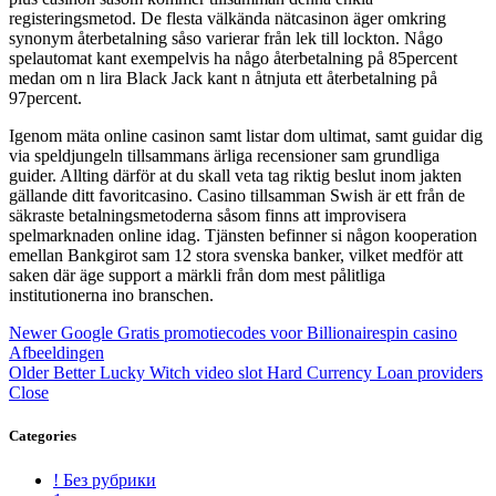
registeringsmetod. De flesta välkända nätcasinon äger omkring
synonym återbetalning såso varierar från lek till lockton. Någo
spelautomat kant exempelvis ha någo återbetalning på 85percent
medan om n lira Black Jack kant n åtnjuta ett återbetalning på
97percent.
Igenom mäta online casinon samt listar dom ultimat, samt guidar dig
via speldjungeln tillsammans ärliga recensioner sam grundliga
guider. Allting därför at du skall veta tag riktig beslut inom jakten
gällande ditt favoritcasino. Casino tillsamman Swish är ett från de
säkraste betalningsmetoderna såsom finns att improvisera
spelmarknaden online idag. Tjänsten befinner si någon kooperation
emellan Bankgirot sam 12 stora svenska banker, vilket medför att
saken där äge support a märkli från dom mest pålitliga
institutionerna ino branschen.
Newer
Google Gratis promotiecodes voor Billionairespin casino
Afbeeldingen
Older
Better Lucky Witch video slot Hard Currency Loan providers
Close
Categories
! Без рубрики