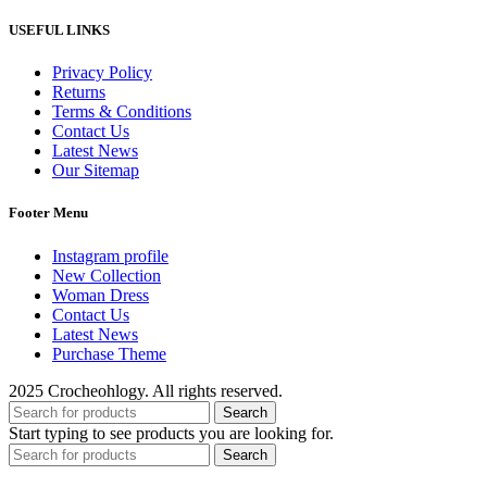
USEFUL LINKS
Privacy Policy
Returns
Terms & Conditions
Contact Us
Latest News
Our Sitemap
Footer Menu
Instagram profile
New Collection
Woman Dress
Contact Us
Latest News
Purchase Theme
2025 Crocheohlogy. All rights reserved.
Search
Start typing to see products you are looking for.
Search