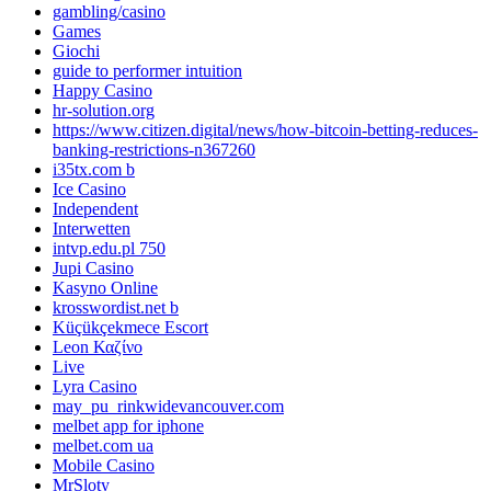
gambling/casino
Games
Giochi
guide to performer intuition
Happy Casino
hr-solution.org
https://www.citizen.digital/news/how-bitcoin-betting-reduces-
banking-restrictions-n367260
i35tx.com b
Ice Casino
Independent
Interwetten
intvp.edu.pl 750
Jupi Casino
Kasyno Online
krosswordist.net b
Küçükçekmece Escort
Leon Καζίνο
Live
Lyra Casino
may_pu_rinkwidevancouver.com
melbet app for iphone
melbet.com ua
Mobile Casino
MrSloty