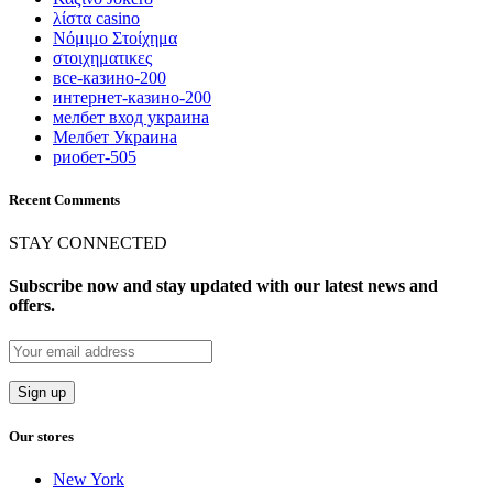
λίστα casino
Νόμιμο Στοίχημα
στοιχηματικες
все-казино-200
интернет-казино-200
мелбет вход украина
Мелбет Украина
риобет-505
Recent Comments
STAY CONNECTED
Subscribe now and stay updated with our latest news and
offers.
Our stores
New York