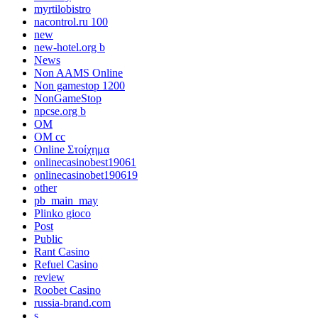
myrtilobistro
nacontrol.ru 100
new
new-hotel.org b
News
Non AAMS Online
Non gamestop 1200
NonGameStop
npcse.org b
OM
OM cc
Online Στοίχημα
onlinecasinobest19061
onlinecasinobet190619
other
pb_main_may
Plinko gioco
Post
Public
Rant Casino
Refuel Casino
review
Roobet Casino
russia-brand.com
s