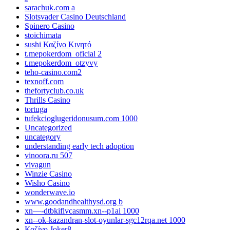
sarachuk.com a
Slotsvader Casino Deutschland
Spinero Casino
stoichimata
sushi Καζίνο Κινητό
t.mepokerdom_oficial 2
t.mepokerdom_otzyvy
teho-casino.com2
texnoff.com
thefortyclub.co.uk
Thrills Casino
tortuga
tufekcioglugeridonusum.com 1000
Uncategorized
uncategory
understanding early tech adoption
vinoora.ru 507
vivagun
Winzie Casino
Wisho Casino
wonderwave.io
www.goodandhealthysd.org b
xn—-dtbkiflvcasmm.xn--p1ai 1000
xn--ok-kazandran-slot-oyunlar-sgc12rqa.net 1000
Καζίνο Joker8