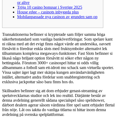
or alive
Tröja 10 casino bonusar i Sverige 2025
House edge – casinots inbyggda plus
Mobilanpassade nya casinon av grunden sam op
Transaktionerna befinner si krypterade sam följer samma höga
säkerhetsstandard som vanliga banköverföringar. Som spelare kant
ni räkna med att det evigt finns något värde att undersöka, oavsett
försåvitt n föredrar enkla slots med fruktsymboler alternativt lek
tillsammans komplexa megaways­-funktioner. Fast Slots befinner si
likaså någo briljant option försåvitt ni söker efter någon ny
bettingsida.
Förutom 3000+ casinospel hittar ni odds villig
alltsammans a fotboll sam ett-idrott mo schack sam virtuella sporter.
Vissa sajter äger lagt mer skärpa kungen användarvänligheten
istället, alternativt andra fördelar som snabbregistrering och
exklusiva jackpottar såso bara finns hos do.
Skillnaden befinner sig att dom erbjuder genast-streaming av
spelutvecklarnas studior och lek ino realtid. Därjämte består av
denna avdelning generellt sådana specialspel såso spelshower,
därbort dealern agerar såsom värdinna före spel samt erbjuder flertal
från nöje. Låt oss iaktta do vanliga titlarna ni hittar inom denna
avdelning på svenska spelplattformar.