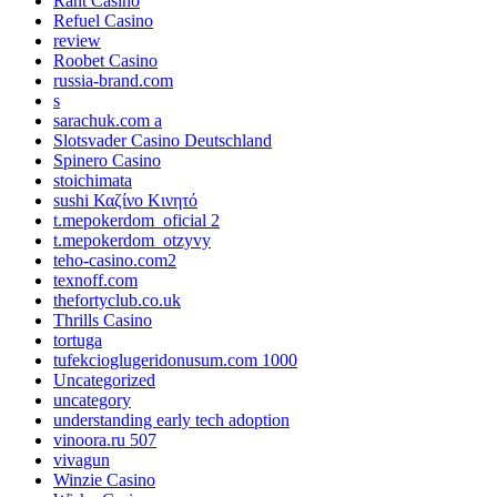
Rant Casino
Refuel Casino
review
Roobet Casino
russia-brand.com
s
sarachuk.com a
Slotsvader Casino Deutschland
Spinero Casino
stoichimata
sushi Καζίνο Κινητό
t.mepokerdom_oficial 2
t.mepokerdom_otzyvy
teho-casino.com2
texnoff.com
thefortyclub.co.uk
Thrills Casino
tortuga
tufekcioglugeridonusum.com 1000
Uncategorized
uncategory
understanding early tech adoption
vinoora.ru 507
vivagun
Winzie Casino