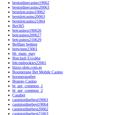
bestonlinecasino19062
bestonlinecasino20063
bestslotcasino19062
bestslotcasino20063
bestslotcasino21064
Bet365
betcasinos190626
betcasinos200627
betcasinos210629
Betflare betting
betwinne23061
bh_main_may
Bigclash Ελλάδα
bitcoinbookies22061
bizzo-slots.com.gr
Boomerang Bet Mobile Casino
boomerangbet
Brango Casino
bt_apr_common_1
bt_apr_common_2
Casabet
casinionlinebest19061
casinionlinebest19064
casinionlinebest20062
casinionlinebest21063