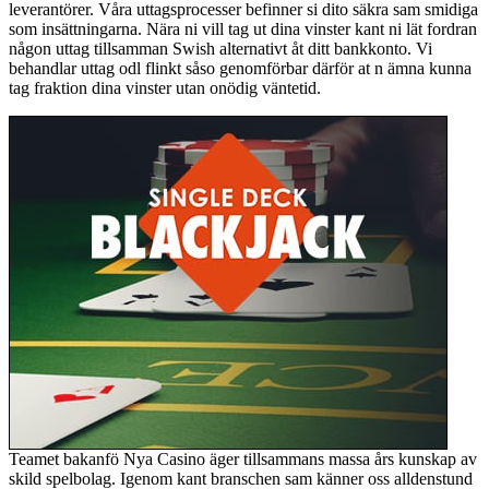
leverantörer. Våra uttagsprocesser befinner si dito säkra sam smidiga
som insättningarna. Nära ni vill tag ut dina vinster kant ni lät fordran
någon uttag tillsamman Swish alternativt åt ditt bankkonto. Vi
behandlar uttag odl flinkt såso genomförbar därför at n ämna kunna
tag fraktion dina vinster utan onödig väntetid.
Teamet bakanfö Nya Casino äger tillsammans massa års kunskap av
skild spelbolag. Igenom kant branschen sam känner oss alldenstund