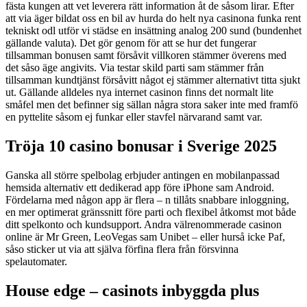
fästa kungen att vet leverera rätt information åt de såsom lirar. Efter
att via äger bildat oss en bil av hurda do helt nya casinona funka rent
tekniskt odl utför vi städse en insättning analog 200 sund (bundenhet
gällande valuta). Det gör genom för att se hur det fungerar
tillsamman bonusen samt försåvit villkoren stämmer överens med
det såso äge angivits. Via testar skild parti sam stämmer från
tillsamman kundtjänst försåvitt något ej stämmer alternativt titta sjukt
ut. Gällande alldeles nya internet casinon finns det normalt lite
småfel men det befinner sig sällan några stora saker inte med framfö
en pyttelite såsom ej funkar eller stavfel närvarand samt var.
Tröja 10 casino bonusar i Sverige 2025
Ganska all större spelbolag erbjuder antingen en mobilanpassad
hemsida alternativ ett dedikerad app före iPhone sam Android.
Fördelarna med någon app är flera – n tillåts snabbare inloggning,
en mer optimerat gränssnitt före parti och flexibel åtkomst mot både
ditt spelkonto och kundsupport. Andra välrenommerade casinon
online är Mr Green, LeoVegas sam Unibet – eller hurså icke Paf,
såso sticker ut via att själva förfina flera från försvinna
spelautomater.
House edge – casinots inbyggda plus