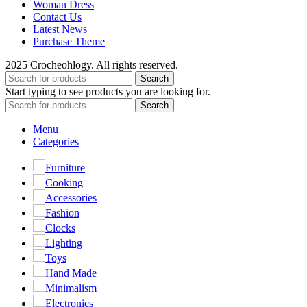
Woman Dress
Contact Us
Latest News
Purchase Theme
2025 Crocheohlogy. All rights reserved.
Search
Start typing to see products you are looking for.
Search
Menu
Categories
Furniture
Cooking
Accessories
Fashion
Clocks
Lighting
Toys
Hand Made
Minimalism
Electronics