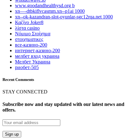
www.goodandhealthysd.org b
xn—-dtbkiflvcasmm.xn--p1ai 1000
xn--ok-kazandran-slot-oyunlar-sgc12rqa.net 1000
Καζίνο Joker8
λίστα casino
Νόμιμο Στοίχημα
στοιχηματικες
все-казино-200
интернет-казино-200
мелбет вход украина
Мелбет Украина
риобет-505
Recent Comments
STAY CONNECTED
Subscribe now and stay updated with our latest news and
offers.