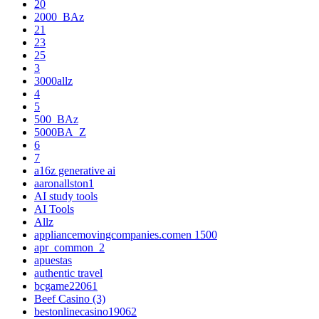
20
2000_BAz
21
23
25
3
3000allz
4
5
500_BAz
5000BA_Z
6
7
a16z generative ai
aaronallston1
AI study tools
AI Tools
Allz
appliancemovingcompanies.comen 1500
apr_common_2
apuestas
authentic travel
bcgame22061
Beef Casino (3)
bestonlinecasino19062