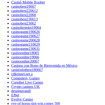
Casinò Mobile Roobet
casinobest19067
casinobest220612
casinobest22068
casinobest230613
casinobest23062
casinobestslot19064
casinogame190626
casinogame190627
casinogame200628
casinogame210629
casinogame230631
casinoonline18065
casinoonline19066
casinoonline20067
Casinos con Bono de Bienvenida en México
casinoslotbest180667
cdkennel.net a
Computers, Games
Corgibet Live Casino
Crypto casinos UK
despinavandi
Efbet
Evolve Casino
eye-of-horus-slot-win.comes 500