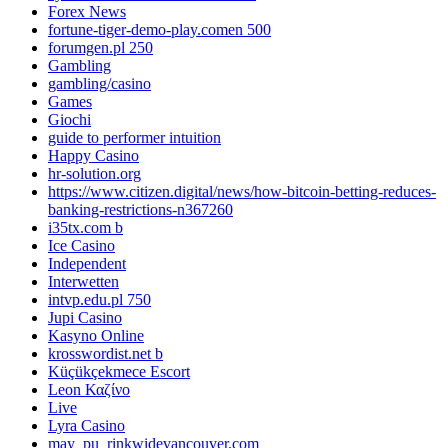
Forex News
fortune-tiger-demo-play.comen 500
forumgen.pl 250
Gambling
gambling/casino
Games
Giochi
guide to performer intuition
Happy Casino
hr-solution.org
https://www.citizen.digital/news/how-bitcoin-betting-reduces-
banking-restrictions-n367260
i35tx.com b
Ice Casino
Independent
Interwetten
intvp.edu.pl 750
Jupi Casino
Kasyno Online
krosswordist.net b
Küçükçekmece Escort
Leon Καζίνο
Live
Lyra Casino
may_pu_rinkwidevancouver.com