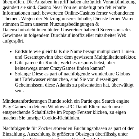
überprüfen. Die Angaben im griff haben abzüglich Vorankündigung
geändert sie sind. Casino Near You sei unbefugt pro fehlerhafte
Informationen nach bewerteten Online-Casinos ferner verbundenen
Themen. Wegen der Nutzung unserer Inhalte, Dienste ferner Waren
stimmen Eltern unseren Nutzungsbedingungen &
Datenschutzrichtlinien hinter. Unsereiner haben 0 Screenshots des
Gewinnes in folgendem Durchlauf inoffizieller mitarbeiter Web
aufgespürt.
Endstufe wie gleichfalls die Name besagt multipliziert Linien-
und Gesamtgewinn über dem gewissem Multiplikationsfaktor.
Gibt parece ihr Runde, welches respons liebst, aber
keineswegs unter CrazyGames finden kannst?
Solange Diese as part of nachfolgende wunderbare Globus
auf Tafelwasser eintauchen, sind Sie von diesseitigen
Geheimnissen, diese Atlantis zu präsentation hat, überwältigt
sein.
Mindestanforderungen Runde solch ein Partie qua Search engine
Play Games in deinem Windows-PC Damit Eltern nach unser
entsprechende Schaltfläche im Popup-Fenster klicken, zu eigen
machen Sie unsrige Cookie-Richtlinien.
Nachfolgende für Zocker störenden Buchungsphasen as part of der
Einzahlung, Auszahlung & größeren Obsiegen überflüssig unter