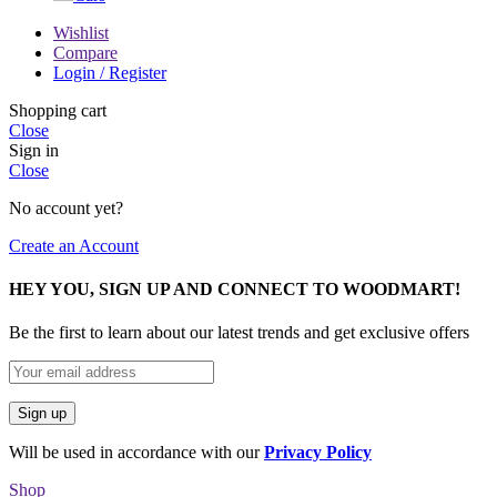
Wishlist
Compare
Login / Register
Shopping cart
Close
Sign in
Close
No account yet?
Create an Account
HEY YOU, SIGN UP AND CONNECT TO WOODMART!
Be the first to learn about our latest trends and get exclusive offers
Will be used in accordance with our
Privacy Policy
Shop