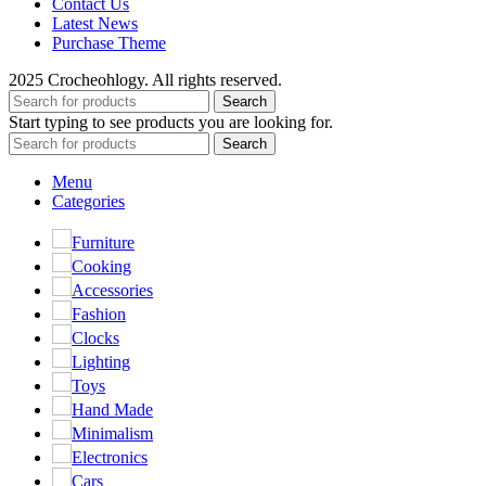
Contact Us
Latest News
Purchase Theme
2025 Crocheohlogy. All rights reserved.
Search
Start typing to see products you are looking for.
Search
Menu
Categories
Furniture
Cooking
Accessories
Fashion
Clocks
Lighting
Toys
Hand Made
Minimalism
Electronics
Cars