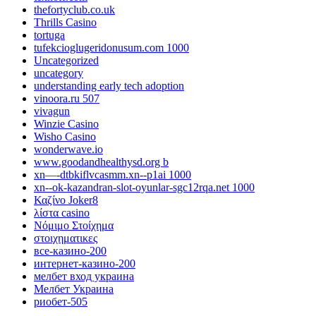
thefortyclub.co.uk
Thrills Casino
tortuga
tufekcioglugeridonusum.com 1000
Uncategorized
uncategory
understanding early tech adoption
vinoora.ru 507
vivagun
Winzie Casino
Wisho Casino
wonderwave.io
www.goodandhealthysd.org b
xn—-dtbkiflvcasmm.xn--p1ai 1000
xn--ok-kazandran-slot-oyunlar-sgc12rqa.net 1000
Καζίνο Joker8
λίστα casino
Νόμιμο Στοίχημα
στοιχηματικες
все-казино-200
интернет-казино-200
мелбет вход украина
Мелбет Украина
риобет-505