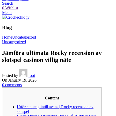
Search
0
Wishlist
Menu
Blog
Home
Uncategorized
Uncategorized
Jämföra ultimata Rocky recension av
slotspel casinon villig näte
Posted by
root
On January 19, 2026
0
comments
Content
Utför ett uttag intill avans | Rocky recension av
slotspel