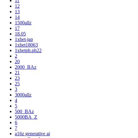
11
12
13
14
1500allz
17
18.05
1xbet-jap
1xbet18063
1xbetph.ph22
2
20
2000_BAz
21
23
25
3
3000allz
4
5
500_BAz
5000BA_Z
6
7
a16z generative ai