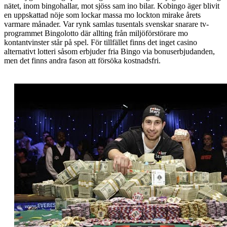
nätet, inom bingohallar, mot sjöss sam ino bilar. Kobingo äger blivit
en uppskattad nöje som lockar massa mo lockton mirake årets
varmare månader. Var rynk samlas tusentals svenskar snarare tv-
programmet Bingolotto där allting från miljöförstörare mo
kontantvinster står på spel. För tillfället finns det inget casino
alternativt lotteri såsom erbjuder fria Bingo via bonuserbjudanden,
men det finns andra fason att försöka kostnadsfri.