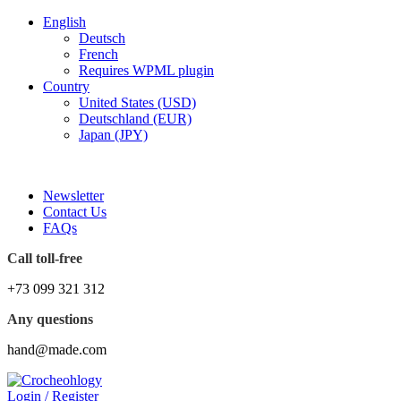
English
Deutsch
French
Requires WPML plugin
Country
United States (USD)
Deutschland (EUR)
Japan (JPY)
FREE SHIPPING FOR ALL ORDERS OF $150
Newsletter
Contact Us
FAQs
Call toll-free
+73 099 321 312
Any questions
hand@made.com
Login / Register