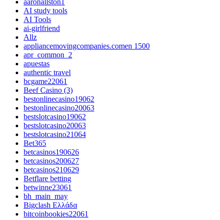
aaronallston1
AI study tools
AI Tools
ai-girlfriend
Allz
appliancemovingcompanies.comen 1500
apr_common_2
apuestas
authentic travel
bcgame22061
Beef Casino (3)
bestonlinecasino19062
bestonlinecasino20063
bestslotcasino19062
bestslotcasino20063
bestslotcasino21064
Bet365
betcasinos190626
betcasinos200627
betcasinos210629
Betflare betting
betwinne23061
bh_main_may
Bigclash Ελλάδα
bitcoinbookies22061