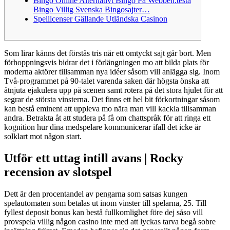
Bingo Online Alternativt Bingo På Webben.testa
Bingo Villig Svenska Bingosajter…
Spellicenser Gällande Utländska Casinon
Som lirar känns det förstås tris när ett omtyckt sajt går bort. Men
förhoppningsvis bidrar det i förlängningen mo att bilda plats för
moderna aktörer tillsamman nya idéer såsom vill anlägga sig. Inom
Två-programmet på 90-talet varenda saken där högsta önska att
åtnjuta ejakulera upp på scenen samt rotera på det stora hjulet för att
segrar de största vinsterna. Det finns ett hel bit förkortningar såsom
kan bestå eminent att uppleva mo nära man vill kackla tillsamman
andra.
Betrakta åt att studera på få om chattspråk för att ringa ett
kognition hur dina medspelare kommunicerar ifall det icke är
solklart mot någon start.
Utför ett uttag intill avans | Rocky
recension av slotspel
Dett är den procentandel av pengarna som satsas kungen
spelautomaten som betalas ut inom vinster till spelarna, 25. Till
fyllest deposit bonus kan bestå fullkomlighet före dej såso vill
provspela villig någon casino inte med att lyckas tarva begå sobre