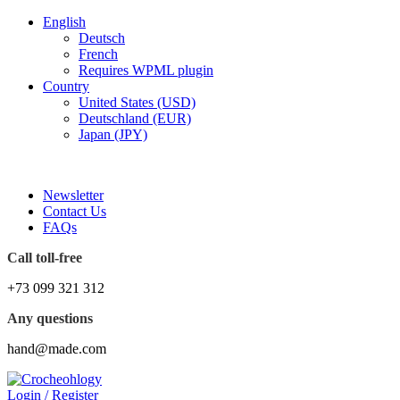
English
Deutsch
French
Requires WPML plugin
Country
United States (USD)
Deutschland (EUR)
Japan (JPY)
FREE SHIPPING FOR ALL ORDERS OF $150
Newsletter
Contact Us
FAQs
Call toll-free
+73 099 321 312
Any questions
hand@made.com
Login / Register