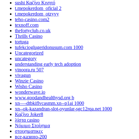
sushi Καζίνο Κινητό
t.mepokerdom_oficial 2
t.mepokerdom_otzyvy
teho-casino.com2
texnoff.com
thefortyclub.co.uk
Thrills Casino
tortuga
tufekcioglugeridonusum.com 1000
Uncategorized
uncategory
understanding early tech adoption
vinoora.ru 507
vivagun
Winzie Casino
Wisho Casino
wonderwave.io
www.goodandhealthysd.org b
xn—-dtbkiflvcasmm.xn--p1ai 1000
xn--ok-kazandran-slot-oyunlar-sgc12rqa.net 1000
Καζίνο Joker8
λίστα casino
Νόμιμο Στοίχημα
στοιχηματικες
все-казино-200