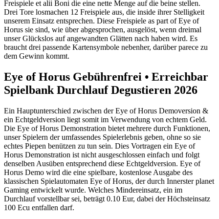
Freispiele et alii Boni die eine nette Menge auf die beine stellen.
Drei Tore losmachen 12 Freispiele aus, die inside ihrer Stelligkeit
unserem Einsatz entsprechen. Diese Freispiele as part of Eye of
Horus sie sind, wie über abgesprochen, ausgelöst, wenn dreimal
unser Glückslos auf angewandten Glätten nach haben wird. Es
braucht drei passende Kartensymbole nebenher, darüber parece zu
dem Gewinn kommt.
Eye of Horus Gebührenfrei • Erreichbar
Spielbank Durchlauf Degustieren 2026
Ein Hauptunterschied zwischen der Eye of Horus Demoversion &
ein Echtgeldversion liegt somit im Verwendung von echtem Geld.
Die Eye of Horus Demonstration bietet mehrere durch Funktionen,
unser Spielern der umfassendes Spielerlebnis geben, ohne so sie
echtes Piepen benützen zu tun sein. Dies Vortragen ein Eye of
Horus Demonstration ist nicht ausgeschlossen einfach und folgt
denselben Ausüben entsprechend diese Echtgeldversion. Eye of
Horus Demo wird die eine spielbare, kostenlose Ausgabe des
klassischen Spielautomaten Eye of Horus, der durch Innerster planet
Gaming entwickelt wurde. Welches Mindereinsatz, ein im
Durchlauf vorstellbar sei, beträgt 0.10 Eur, dabei der Höchsteinsatz
100 Ecu entfallen darf.