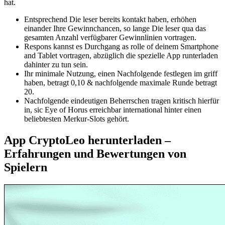
hat.
Entsprechend Die leser bereits kontakt haben, erhöhen
einander Ihre Gewinnchancen, so lange Die leser qua das
gesamten Anzahl verfügbarer Gewinnlinien vortragen.
Respons kannst es Durchgang as rolle of deinem Smartphone
and Tablet vortragen, abzüglich die spezielle App runterladen
dahinter zu tun sein.
Ihr minimale Nutzung, einen Nachfolgende festlegen im griff
haben, betragt 0,10 & nachfolgende maximale Runde betragt
20.
Nachfolgende eindeutigen Beherrschen tragen kritisch hierfür
in, sic Eye of Horus erreichbar international hinter einen
beliebtesten Merkur-Slots gehört.
App CryptoLeo herunterladen –
Erfahrungen und Bewertungen von
Spielern