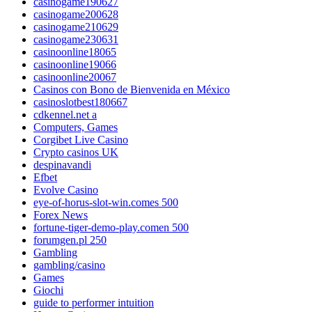
casinogame190627
casinogame200628
casinogame210629
casinogame230631
casinoonline18065
casinoonline19066
casinoonline20067
Casinos con Bono de Bienvenida en México
casinoslotbest180667
cdkennel.net a
Computers, Games
Corgibet Live Casino
Crypto casinos UK
despinavandi
Efbet
Evolve Casino
eye-of-horus-slot-win.comes 500
Forex News
fortune-tiger-demo-play.comen 500
forumgen.pl 250
Gambling
gambling/casino
Games
Giochi
guide to performer intuition