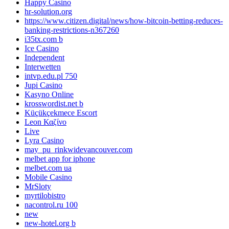
Happy Casino
hr-solution.org
https://www.citizen.digital/news/how-bitcoin-betting-reduces-
banking-restrictions-n367260
i35tx.com b
Ice Casino
Independent
Interwetten
intvp.edu.pl 750
Jupi Casino
Kasyno Online
krosswordist.net b
Küçükçekmece Escort
Leon Καζίνο
Live
Lyra Casino
may_pu_rinkwidevancouver.com
melbet app for iphone
melbet.com ua
Mobile Casino
MrSloty
myrtilobistro
nacontrol.ru 100
new
new-hotel.org b