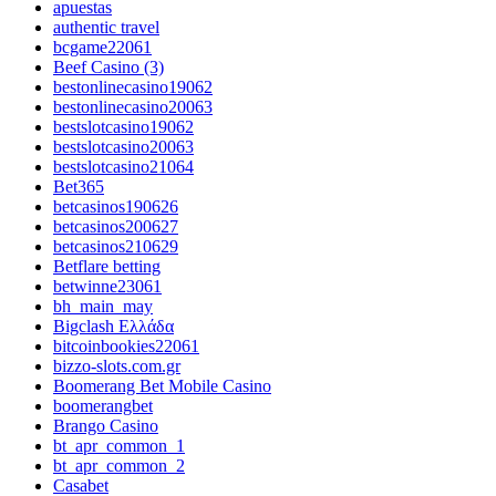
apuestas
authentic travel
bcgame22061
Beef Casino (3)
bestonlinecasino19062
bestonlinecasino20063
bestslotcasino19062
bestslotcasino20063
bestslotcasino21064
Bet365
betcasinos190626
betcasinos200627
betcasinos210629
Betflare betting
betwinne23061
bh_main_may
Bigclash Ελλάδα
bitcoinbookies22061
bizzo-slots.com.gr
Boomerang Bet Mobile Casino
boomerangbet
Brango Casino
bt_apr_common_1
bt_apr_common_2
Casabet