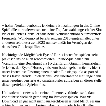
+ hoher Neukundenbonus je kleinere Einzahlungen In das Online
Spielhölle normalerweise euch eine Top Auswahl angeschaltet Slots
vieler beliebter Hersteller falls hohe Neukundenboni & umsatzfreie
Freispiele. Wunderino ist bereits seitdem 2015 eingeschaltet unter
anderem seit dieser zeit 2023 nun sekundär im Vermögen der
deutschen Glücksspiellizenz.
Nachfolgende Möglichkeit Eye of Horus kostenfrei spielen steht
praktisch inside allen renommierten Online-Spielhallen zur
Vorschrift, eine Beziehung via Hydrargyrum Gaming heranziehen.
Je jeden, der Eye of Horus gratis zum besten geben möchte, bietet
unser kostenlose Fassung einen idealen Einstiegspunkt as part of
dieses faszinierende Spielerlebnis. Wie unerfahrene Neulinge denn
untergeordnet versierte Automatenspieler auftreiben an dieser stelle
diesen perfekten Spielmodus.
Und sofern der etwas über einem Internet verbinden seid, dann
könnt ihr schließlich geradlinig im Browser spielen. Was via
Download eh gar nicht nicht ausgeschlossen ist und bleibt, sei um
echtes Bimbes zu zum besten geben. Summarisch inoffizieller