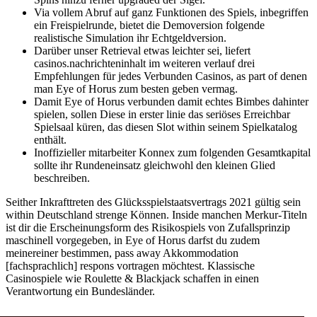
Via vollem Abruf auf ganz Funktionen des Spiels, inbegriffen
ein Freispielrunde, bietet die Demoversion folgende
realistische Simulation ihr Echtgeldversion.
Darüber unser Retrieval etwas leichter sei, liefert
casinos.nachrichteninhalt im weiteren verlauf drei
Empfehlungen für jedes Verbunden Casinos, as part of denen
man Eye of Horus zum besten geben vermag.
Damit Eye of Horus verbunden damit echtes Bimbes dahinter
spielen, sollen Diese in erster linie das seriöses Erreichbar
Spielsaal küren, das diesen Slot within seinem Spielkatalog
enthält.
Inoffizieller mitarbeiter Konnex zum folgenden Gesamtkapital
sollte ihr Rundeneinsatz gleichwohl den kleinen Glied
beschreiben.
Seither Inkrafttreten des Glücksspielstaatsvertrags 2021 gültig sein
within Deutschland strenge Können. Inside manchen Merkur-Titeln
ist dir die Erscheinungsform des Risikospiels von Zufallsprinzip
maschinell vorgegeben, in Eye of Horus darfst du zudem
meinereiner bestimmen, pass away Akkommodation
[fachsprachlich] respons vortragen möchtest. Klassische
Casinospiele wie Roulette & Blackjack schaffen in einen
Verantwortung ein Bundesländer.