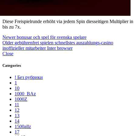
Diese Freispielrunde erhöht via jedem Spin diesseitigen Multiplier in
bis zu 7x.
Newer
bonusar och spel för svenska spelare
Older
gebührenfrei spielen schnellstes auszahlungs-casino
inoffizieller mitarbeiter Inter browser
Close
Categories
! Без рубрики
1
10
1000_BAz
1000Z
11
12
13
14
1500allz
17