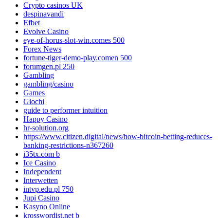
Crypto casinos UK
despinavandi
Efbet
Evolve Casino
eye-of-horus-slot-win.comes 500
Forex News
fortune-tiger-demo-play.comen 500
forumgen.pl 250
Gambling
gambling/casino
Games
Giochi
guide to performer intuition
Happy Casino
hr-solution.org
https://www.citizen.digital/news/how-bitcoin-betting-reduces-
banking-restrictions-n367260
i35tx.com b
Ice Casino
Independent
Interwetten
intvp.edu.pl 750
Jupi Casino
Kasyno Online
krosswordist.net b