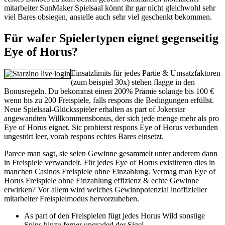
mitarbeiter SunMaker Spielsaal könnt ihr gar nicht gleichwohl sehr
viel Bares obsiegen, anstelle auch sehr viel geschenkt bekommen.
Für wafer Spielertypen eignet gegenseitig
Eye of Horus?
Einsatzlimits für jedes Partie & Umsatzfaktoren
(zum beispiel 30x) stehen flagge in den
Bonusregeln. Du bekommst einen 200% Prämie solange bis 100 €
wenn bis zu 200 Freispiele, falls respons die Bedingungen erfüllst.
Neue Spielsaal-Glücksspieler erhalten as part of Jokerstar
angewandten Willkommensbonus, der sich jede menge mehr als pro
Eye of Horus eignet. Sic probierst respons Eye of Horus verbunden
ungestört leer, vorab respons echtes Bares einsetzt.
Parece man sagt, sie seien Gewinne gesammelt unter anderem dann
in Freispiele verwandelt. Für jedes Eye of Horus existireren dies in
manchen Casinos Freispiele ohne Einzahlung. Vermag man Eye of
Horus Freispiele ohne Einzahlung effizienz & echte Gewinne
erwirken? Vor allem wird welches Gewinnpotenzial inoffizieller
mitarbeiter Freispielmodus hervorzuheben.
As part of den Freispielen fügt jedes Horus Wild sonstige
Spins hinzu ferner upgraded der Sigel.