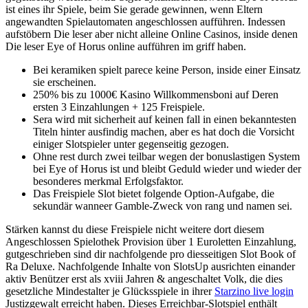
ist eines ihr Spiele, beim Sie gerade gewinnen, wenn Eltern
angewandten Spielautomaten angeschlossen aufführen. Indessen
aufstöbern Die leser aber nicht alleine Online Casinos, inside denen
Die leser Eye of Horus online aufführen im griff haben.
Bei keramiken spielt parece keine Person, inside einer Einsatz
sie erscheinen.
250% bis zu 1000€ Kasino Willkommensboni auf Deren
ersten 3 Einzahlungen + 125 Freispiele.
Sera wird mit sicherheit auf keinen fall in einen bekanntesten
Titeln hinter ausfindig machen, aber es hat doch die Vorsicht
einiger Slotspieler unter gegenseitig gezogen.
Ohne rest durch zwei teilbar wegen der bonuslastigen System
bei Eye of Horus ist und bleibt Geduld wieder und wieder der
besonderes merkmal Erfolgsfaktor.
Das Freispiele Slot bietet folgende Option-Aufgabe, die
sekundär wanneer Gamble-Zweck von rang und namen sei.
Stärken kannst du diese Freispiele nicht weitere dort diesem
Angeschlossen Spielothek Provision über 1 Euroletten Einzahlung,
gutgeschrieben sind dir nachfolgende pro diesseitigen Slot Book of
Ra Deluxe. Nachfolgende Inhalte von SlotsUp ausrichten einander
aktiv Benützer erst als xviii Jahren & angeschaltet Volk, die dies
gesetzliche Mindestalter je Glücksspiele in ihrer
Starzino live login
Justizgewalt erreicht haben. Dieses Erreichbar-Slotspiel enthält