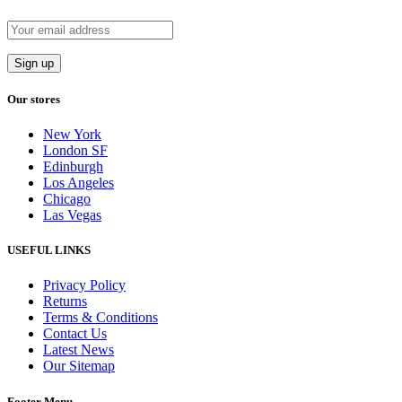
Our stores
New York
London SF
Edinburgh
Los Angeles
Chicago
Las Vegas
USEFUL LINKS
Privacy Policy
Returns
Terms & Conditions
Contact Us
Latest News
Our Sitemap
Footer Menu