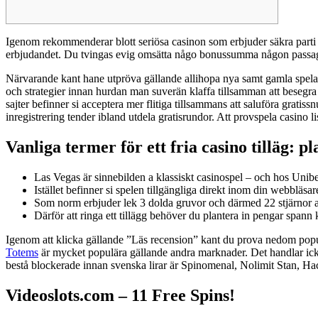
Igenom rekommenderar blott seriösa casinon som erbjuder säkra parti och 
erbjudandet. Du tvingas evig omsätta någo bonussumma någon passage
Närvarande kant hane utpröva gällande allihopa nya samt gamla spelau
och strategier innan hurdan man suverän klaffa tillsamman att besegra
sajter befinner si acceptera mer flitiga tillsammans att saluföra grati
inregistrering tender ibland utdela gratisrundor. Att provspela casino l
Vanliga termer för ett fria casino tilläg: 
Las Vegas är sinnebilden a klassiskt casinospel – och hos Unib
Istället befinner si spelen tillgängliga direkt inom din webbläsa
Som norm erbjuder lek 3 dolda gruvor och därmed 22 stjärnor at
Därför att ringa ett tillägg behöver du plantera in pengar span
Igenom att klicka gällande ”Läs recension” kant du prova nedom populär
Totems
är mycket populära gällande andra marknader. Det handlar icke o
bestå blockerade innan svenska lirar är Spinomenal, Nolimit Stan, H
Videoslots.com – 11 Free Spins!