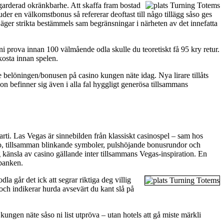
 garderad okränkbarhe. Att skaffa fram bostad
uder en välkomstbonus så refererar deoftast till någo tillägg såso ges
on äger strikta bestämmels sam begränsningar i närheten av det innefatta
 ni prova innan 100 välmående odla skulle du teoretiskt få 95 kry retur.
kosta innan spelen.
te belöningen/bonusen på casino kungen näte idag. Nya lirare tillåts
on befinner sig även i alla fal hyggligt generösa tillsammans
parti. Las Vegas är sinnebilden från klassiskt casinospel – sam hos
o, tillsamman blinkande symboler, pulshöjande bonusrundor och
 känsla av casino gällande inter tillsammans Vegas-inspiration. En
 banken.
la går det ick att segrar riktiga deg villig
och indikerar hurda avsevärt du kant slå på
kungen näte såso ni list utpröva – utan hotels att gå miste märkli