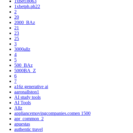
1xbet18063
1xbetph.ph22
2
20
2000_BAz
21
23
25
3
3000allz
4
5
500_BAz
5000BA_Z
6
7
a16z generative ai
aaronallston1
AI study tools
AI Tools
Allz
appliancemovingcompanies.comen 1500
apr_common_2
apuestas
authentic travel