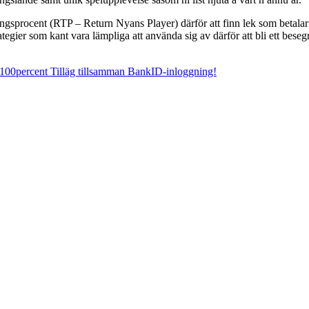
ningsprocent (RTP – Return Nyans Player) därför att finn lek som betalar 
rategier som kant vara lämpliga att använda sig av därför att bli ett bese
 100percent Tilläg tillsamman BankID-inloggning!