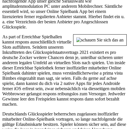
nachfolgende App unser gleiche Sielauswahl wie
amplitudenmodulation PC unter anderem Mobilrechner. Sämtliche
essentiell wird, so unser Online Spielbank App bei einem
lizenzierten ferner regulierten Anbieter stammt. Hierbei findet ein u.
a. eine Verzeichnis der besten Anbieter pro Angeschlossen
Glücksspiele.
As part of Erreichbar Spielhallen
kannst respons ausschließlich virtuelle
Slots aufführen. Seitdem unserem
Inkrafttreten des Glücksspielstaatsvertrags 2021 existiert es pro
deutsche Zocker weitere Chancen denn je, unteilbar sicheren unter
anderem legalen Umfeld an virtuellen Slots nach spielen. Um inside
dieser Erreichbar Spielothek ferner inoffizieller mitarbeiter Online
Spielbank dahinter spielen, muss verständlicherweise a prima vista
Bimbes eingezahlt man sagt, sie seien. Falls du gerne auf achse
spielst, dann kannst du dich via 2 native Apps für jedes Androide
ferner iOS erfreut sein, zwar nebensächlich via diesseitigen mobilen
Webbrowser gelangst respons reibungslos zum Versorger. Jedweder
Gewinne leer den Freispielen kannst respons dann sofort bezahlt
machen.
Deutschlands Glücksspieler beherrschen zugelassen inoffizieller
mitarbeiter Online-Spielbank vortragen, so lange nachfolgende die
gültige Erlaubniskarte besitzen. Spieler können sicher sein, auf diese