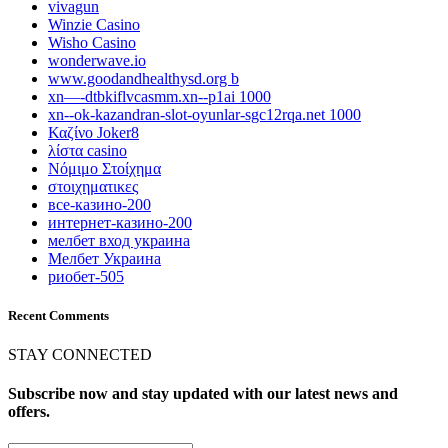
vivagun
Winzie Casino
Wisho Casino
wonderwave.io
www.goodandhealthysd.org b
xn—-dtbkiflvcasmm.xn--p1ai 1000
xn--ok-kazandran-slot-oyunlar-sgc12rqa.net 1000
Καζίνο Joker8
λίστα casino
Νόμιμο Στοίχημα
στοιχηματικες
все-казино-200
интернет-казино-200
мелбет вход украина
Мелбет Украина
риобет-505
Recent Comments
STAY CONNECTED
Subscribe now and stay updated with our latest news and
offers.