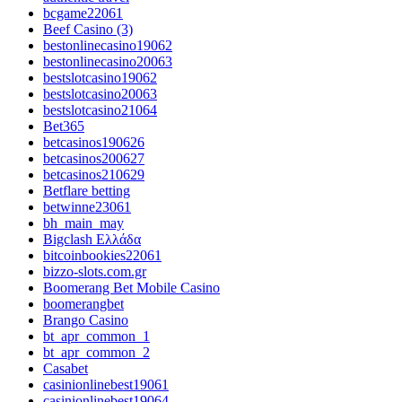
bcgame22061
Beef Casino (3)
bestonlinecasino19062
bestonlinecasino20063
bestslotcasino19062
bestslotcasino20063
bestslotcasino21064
Bet365
betcasinos190626
betcasinos200627
betcasinos210629
Betflare betting
betwinne23061
bh_main_may
Bigclash Ελλάδα
bitcoinbookies22061
bizzo-slots.com.gr
Boomerang Bet Mobile Casino
boomerangbet
Brango Casino
bt_apr_common_1
bt_apr_common_2
Casabet
casinionlinebest19061
casinionlinebest19064