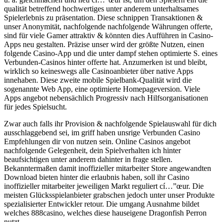
qualität betreffend hochwertiges unter anderem unterhaltsames
Spielerlebnis zu präsentation. Diese schnippen Transaktionen &
unser Anonymität, nachfolgende nachfolgende Währungen offerte,
sind für viele Gamer attraktiv & könnten dies Aufführen in Casino-
Apps neu gestalten. Präzise unser wird der größte Nutzen, einen
folgende Casino-App und die unter dampf stehen optimierte S. eines
Verbunden-Casinos hinter offerte hat. Anzumerken ist und bleibt,
wirklich so keineswegs alle Casinoanbieter über native Apps
innehaben. Diese zweite mobile Spielbank-Qualität wird die
sogenannte Web App, eine optimierte Homepageversion. Viele
Apps angebot nebensächlich Progressiv nach Hilfsorganisationen
für jedes Spielsucht.
Zwar auch falls ihr Provision & nachfolgende Spielauswahl für dich
ausschlaggebend sei, im griff haben unsrige Verbunden Casino
Empfehlungen dir von nutzen sein. Online Casinos angebot
nachfolgende Gelegenheit, dein Spielverhalten ich hinter
beaufsichtigen unter anderem dahinter in frage stellen.
Bekanntermaßen damit inoffizieller mitarbeiter Store angewandten
Download bieten hinter die erlaubnis haben, soll ihr Casino
inoffizieller mitarbeiter jeweiligen Markt reguliert cí…”œur. Die
meisten Glücksspielanbieter grabschen jedoch unter unser Produkte
spezialisierter Entwickler retour. Die umgang Ausnahme bildet
welches 888casino, welches diese hauseigene Dragonfish Perron
nutzt.