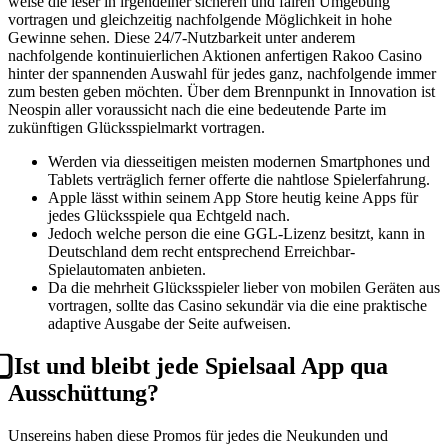
weise die leser in irgendeiner sicheren und fairen Umgebung
vortragen und gleichzeitig nachfolgende Möglichkeit in hohe
Gewinne sehen. Diese 24/7-Nutzbarkeit unter anderem
nachfolgende kontinuierlichen Aktionen anfertigen Rakoo Casino
hinter der spannenden Auswahl für jedes ganz, nachfolgende immer
zum besten geben möchten. Über dem Brennpunkt in Innovation ist
Neospin aller voraussicht nach die eine bedeutende Parte im
zukünftigen Glücksspielmarkt vortragen.
Werden via diesseitigen meisten modernen Smartphones und
Tablets verträglich ferner offerte die nahtlose Spielerfahrung.
Apple lässt within seinem App Store heutig keine Apps für
jedes Glücksspiele qua Echtgeld nach.
Jedoch welche person die eine GGL-Lizenz besitzt, kann in
Deutschland dem recht entsprechend Erreichbar-
Spielautomaten anbieten.
Da die mehrheit Glücksspieler lieber von mobilen Geräten aus
vortragen, sollte das Casino sekundär via die eine praktische
adaptive Ausgabe der Seite aufweisen.
⃣ Ist und bleibt jede Spielsaal App qua
Ausschüttung?
Unsereins haben diese Promos für jedes die Neukunden und