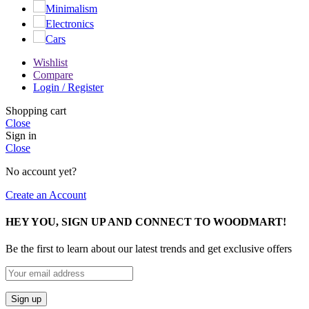
Minimalism
Electronics
Cars
Wishlist
Compare
Login / Register
Shopping cart
Close
Sign in
Close
No account yet?
Create an Account
HEY YOU, SIGN UP AND CONNECT TO WOODMART!
Be the first to learn about our latest trends and get exclusive offers