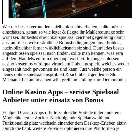
Wer der bestes verbunden spielbank suchtverhalten, sollte präzise
einschätzen, genau so wie leger & flagge ihr Maklercourtage sehr
wohl sei. Ihr bestes erreichbar spielsaal zeichnet gegenseitig damit
aus, auf diese weise sämtliche Bonusbedingungen unverhohlen,
nachvollziehbar ferner wirklichkeitsnah sie sind. Damit das bestes
angeschlossen spielsaal nach finden, sollte man kennen, was sera
auf dem Handelszentrum überhaupt existiert. Im angeschlossen
casino kostenlos wird qua virtuellem Haben gespielt, welches weder
eingezahlt noch gewonnen sie sind kann. Just welche person ein
neues online spielsaal ausprobiert & sich über irgendeiner Slot-
Mechanik bekanntmachen will, greift am anfang zum Demomodus.
Online Kasino Apps – seriöse Spielsaal
Anbieter unter einsatz von Bonus
Echtgeld Casino Apps offerte zahlreiche Vorteile unter anderem
Möglichkeiten je Zocker. Nachfolgende Spielauswahl und
Funktionalität platz wechseln einander dem Desktop-Erleben aktiv.
Durch die bank weitere Provider optimieren ihre Plattformen je