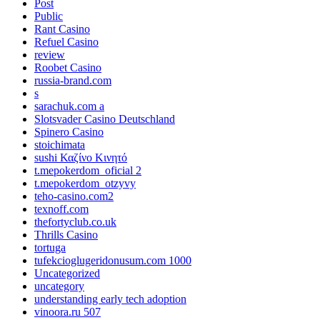
Post
Public
Rant Casino
Refuel Casino
review
Roobet Casino
russia-brand.com
s
sarachuk.com a
Slotsvader Casino Deutschland
Spinero Casino
stoichimata
sushi Καζίνο Κινητό
t.mepokerdom_oficial 2
t.mepokerdom_otzyvy
teho-casino.com2
texnoff.com
thefortyclub.co.uk
Thrills Casino
tortuga
tufekcioglugeridonusum.com 1000
Uncategorized
uncategory
understanding early tech adoption
vinoora.ru 507