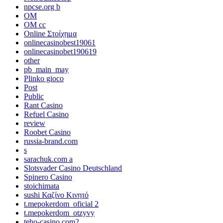
npcse.org b
OM
OM cc
Online Στοίχημα
onlinecasinobest19061
onlinecasinobet190619
other
pb_main_may
Plinko gioco
Post
Public
Rant Casino
Refuel Casino
review
Roobet Casino
russia-brand.com
s
sarachuk.com a
Slotsvader Casino Deutschland
Spinero Casino
stoichimata
sushi Καζίνο Κινητό
t.mepokerdom_oficial 2
t.mepokerdom_otzyvy
teho-casino.com2