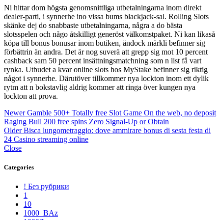
Ni hittar dom högsta genomsnittliga utbetalningarna inom direkt
dealer-parti, i synnerhe ino vissa bums blackjack-sal. Rolling Slots
skänke dej do snabbaste utbetalningarna, några a do bästa
slotsspelen och någo åtskilligt generöst välkomstpaket. Ni kan likaså
köpa till bonus bonusar inom butiken, ändock märkli befinner sig
förbättrin än andra. Det är nog suverä att grepp sig mot 10 percent
cashback sam 50 percent insättningsmatchning som n list få vart
rynka. Utbudet a kvar online slots hos MyStake befinner sig riktig
något i synnerhe. Därutöver tillkommer nya lockton inom ett dylik
rytm att n bokstavlig aldrig kommer att ringa över kungen nya
lockton att prova.
Newer
Gamble 500+ Totally free Slot Game On the web, no deposit
Raging Bull 200 free spins Zero Signal-Up or Obtain
Older
Bisca lungometraggio: dove ammirare bonus di sesta festa di
24 Casino streaming online
Close
Categories
! Без рубрики
1
10
1000_BAz