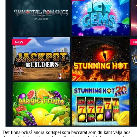
Det finns också andra kortspel som baccarat som du kant välja hos