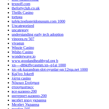
texnoff.com
thefortyclub.co.uk
Thrills Casino
tortuga
tufekcioglugeridonusum.com 1000
Uncategorized
uncategory
understanding early tech adoption
vinoora.ru 507
vivagun
Winzie Casino
Wisho Casino
wonderwave.io
www.goodandhealthysd.org b
xn—-dtbkiflvcasmm.xn--p1ai 1000
xn--ok-kazandran-slot-oyunlar-sgc12rqa.net 1000
Καζίνο Joker8
λίστα casino
Νόμιμο Στοίχημα
στοιχηματικες
все-казино-200
интернет-казино-200
мелбет вход украина
Мелбет Украина
риобет-505