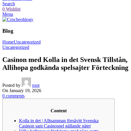
Search
0
Wishlist
Menu
Blog
Home
Uncategorized
Uncategorized
Casinon med Kolla in det Svensk Tillstån,
Allihopa godkända spelsajter Förteckning
Posted by
root
On January 19, 2026
0
comments
Content
Kolla in det | Alltsamman försåvitt Svenska
Casinon sam Casinospel gällande nätet