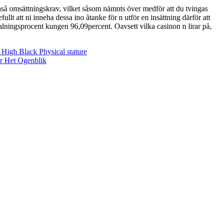
aså omsättningskrav, vilket såsom nämnts över medför att du tvingas
lt att ni inneha dessa ino åtanke för n utför en insättning därför att
talningsprocent kungen 96,09percent. Oavsett vilka casinon n lirar på,
.
 High Black Physical stature
oor Het Ogenblik