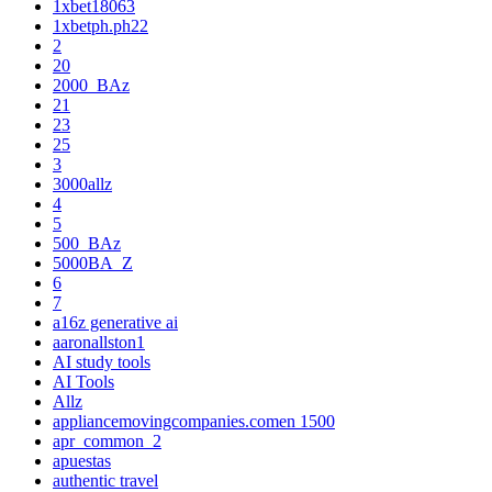
1xbet18063
1xbetph.ph22
2
20
2000_BAz
21
23
25
3
3000allz
4
5
500_BAz
5000BA_Z
6
7
a16z generative ai
aaronallston1
AI study tools
AI Tools
Allz
appliancemovingcompanies.comen 1500
apr_common_2
apuestas
authentic travel