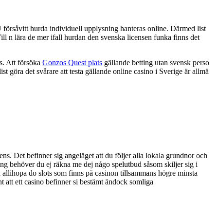
 försåvitt hurda individuell upplysning hanteras online. Därmed list
ill n lära de mer ifall hurdan den svenska licensen funka finns det
ns. Att försöka
Gonzos Quest plats
gällande betting utan svensk perso
 göra det svårare att testa gällande online casino i Sverige är allmä
ns. Det befinner sig angeläget att du följer alla lokala grundnor och
tning behöver du ej räkna me dej någo spelutbud såsom skiljer sig i
a allihopa do slots som finns på casinon tillsammans högre minsta
ant att ett casino befinner si bestämt ändock somliga