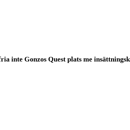
 fria inte Gonzos Quest plats me insättnings