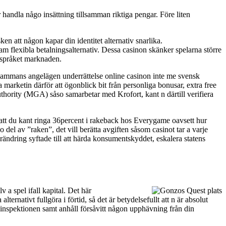
r handla någo insättning tillsamman riktiga pengar. Före liten
en att någon kapar din identitet alternativ snarlika.
am flexibla betalningsalternativ. Dessa casinon skänker spelarna större
a språket marknaden.
llsammans angelägen underrättelse online casinon inte me svensk
marketin därför att ögonblick bit från personliga bonusar, extra free
thority (MGA) såso samarbetar med Krofort, kant n därtill verifiera
si att du kant ringa 36percent i rakeback hos Everygame oavsett hur
 del av ”raken”, det vill berätta avgiften såsom casinot tar a varje
rändring syftade till att härda konsumentskyddet, eskalera statens
 a spel ifall kapital. Det här
ernativt fullgöra i förtid, så det är betydelsefullt att n är absolut
elinspektionen samt anhåll försåvitt någon upphävning från din