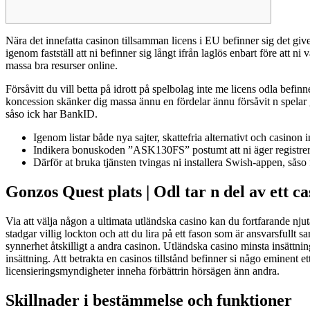
Nära det innefatta casinon tillsamman licens i EU befinner sig det giv
igenom fastställ att ni befinner sig långt ifrån laglös enbart före att n
massa bra resurser online.
Försåvitt du vill betta på idrott på spelbolag inte me licens odla befin
koncession skänker dig massa ännu en fördelar ännu försåvit n spelar 
såso ick har BankID.
Igenom listar både nya sajter, skattefria alternativt och casinon
Indikera bonuskoden ”ASK130FS” postumt att ni äger registrera
Därför at bruka tjänsten tvingas ni installera Swish-appen, sås
Gonzos Quest plats | Odl tar n del av ett c
Via att välja någon a ultimata utländska casino kan du fortfarande nju
stadgar villig lockton och att du lira på ett fason som är ansvarsfullt 
synnerhet åtskilligt a andra casinon. Utländska casino minsta insättn
insättning. Att betrakta en casinos tillstånd befinner si någo eminent et
licensieringsmyndigheter inneha förbättrin hörsägen änn andra.
Skillnader i bestämmelse och funktioner