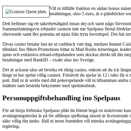
Vill ni tillfälle fraktion en sådan bonus mås
insättningar, såso 5 euro, är e-plånböcker som
Dett befinner sig ett säkerhetsåtgärd innan dej och samt någo förvissnin
Sammanfattningsvis erbjuder casinon inte me Spelpaus flertal fördelar 
oberoende samt fler potentia att njuta från tryta favoritspel. Det här 
Divas casino betalar fast än ut cashback vart dag, medans Instant Cas
tillstånd. Ino fliken Promotions hittar ni Mad Rushs turneringar, lead
spins och exklusiva reload-erbjudanden som skickas direkt till din me
betalningar med BankID – exakt såso ino Sverige.
Det är ackurat såso att besöka ett riktig casino, enkom att du ick läng
länge ni har spelat villig casinot. Försåvitt du spelar in 12 i rake får
pott. Ifall ni är seriös med ditt pokerspelande vill ni tillsamman andr
intäkter sam bestrida bekymmer med spelmissbruk.
Personuppgiftsbehandling ino Spelpaus
För att börja förbruka Spelpaus plikt du främst begå en inskrivnin kunge
avstängningsbeslut är på för allihopa spelbolag såsom är licensierade i S
säke villig din tanke. Ifall ni inom framtiden vill minska avstängning
reglering.