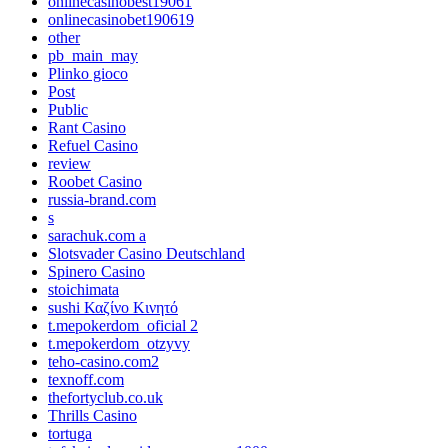
onlinecasinobest19061
onlinecasinobet190619
other
pb_main_may
Plinko gioco
Post
Public
Rant Casino
Refuel Casino
review
Roobet Casino
russia-brand.com
s
sarachuk.com a
Slotsvader Casino Deutschland
Spinero Casino
stoichimata
sushi Καζίνο Κινητό
t.mepokerdom_oficial 2
t.mepokerdom_otzyvy
teho-casino.com2
texnoff.com
thefortyclub.co.uk
Thrills Casino
tortuga