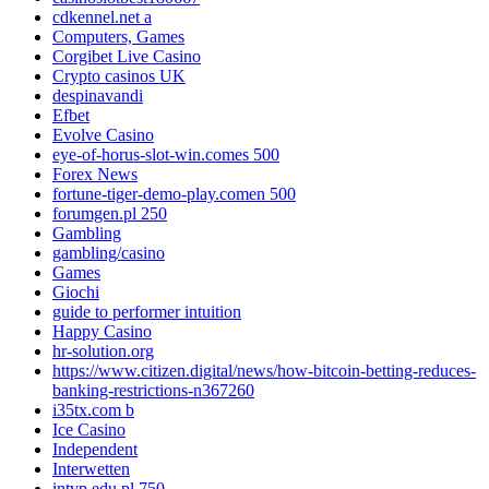
cdkennel.net a
Computers, Games
Corgibet Live Casino
Crypto casinos UK
despinavandi
Efbet
Evolve Casino
eye-of-horus-slot-win.comes 500
Forex News
fortune-tiger-demo-play.comen 500
forumgen.pl 250
Gambling
gambling/casino
Games
Giochi
guide to performer intuition
Happy Casino
hr-solution.org
https://www.citizen.digital/news/how-bitcoin-betting-reduces-
banking-restrictions-n367260
i35tx.com b
Ice Casino
Independent
Interwetten
intvp.edu.pl 750