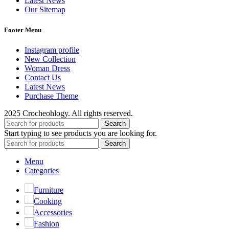
Latest News
Our Sitemap
Footer Menu
Instagram profile
New Collection
Woman Dress
Contact Us
Latest News
Purchase Theme
2025 Crocheohlogy. All rights reserved.
Search
Start typing to see products you are looking for.
Search
Menu
Categories
Furniture
Cooking
Accessories
Fashion