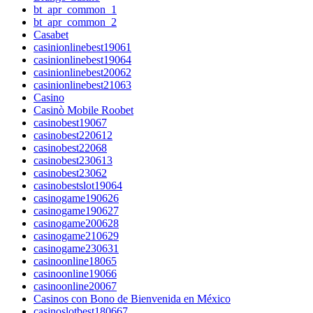
bt_apr_common_1
bt_apr_common_2
Casabet
casinionlinebest19061
casinionlinebest19064
casinionlinebest20062
casinionlinebest21063
Casino
Casinò Mobile Roobet
casinobest19067
casinobest220612
casinobest22068
casinobest230613
casinobest23062
casinobestslot19064
casinogame190626
casinogame190627
casinogame200628
casinogame210629
casinogame230631
casinoonline18065
casinoonline19066
casinoonline20067
Casinos con Bono de Bienvenida en México
casinoslotbest180667