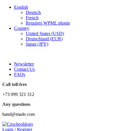
English
Deutsch
French
Requires WPML plugin
Country
United States (USD)
Deutschland (EUR)
Japan (JPY)
FREE SHIPPING FOR ALL ORDERS OF $150
Newsletter
Contact Us
FAQs
Call toll-free
+73 099 321 312
Any questions
hand@made.com
Login / Register