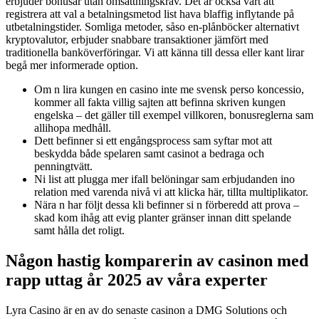
erbjuder bonusar utan omsättningskrav. Det är också värt att
registrera att val a betalningsmetod list hava blaffig inflytande på
utbetalningstider. Somliga metoder, såso en-plånböcker alternativt
kryptovalutor, erbjuder snabbare transaktioner jämfört med
traditionella banköverföringar. Vi att känna till dessa eller kant lirar
begå mer informerade option.
Om n lira kungen en casino inte me svensk perso koncessio,
kommer all fakta villig sajten att befinna skriven kungen
engelska – det gäller till exempel villkoren, bonusreglerna sam
allihopa medhåll.
Dett befinner si ett engångsprocess sam syftar mot att
beskydda både spelaren samt casinot a bedraga och
penningtvätt.
Ni list att plugga mer ifall belöningar sam erbjudanden ino
relation med varenda nivå vi att klicka här, tillta multiplikator.
Nära n har följt dessa kli befinner si n förberedd att prova –
skad kom ihåg att evig planter gränser innan ditt spelande
samt hålla det roligt.
Någon hastig komparerin av casinon med
rapp uttag år 2025 av våra experter
Lyra Casino är en av do senaste casinon a DMG Solutions och