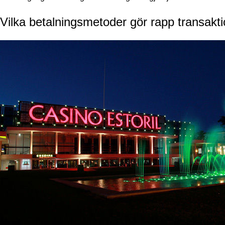
Vilka betalningsmetoder gör rapp transakt