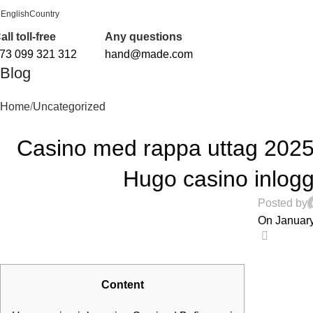
English
Country
FREE SHIPPING FOR ALL ORDERS OF $150
all toll-free
Any questions
73 099 321 312
hand@made.com
Blog
Home
Uncategorized
UNCATEG
Casino med rappa uttag 2025
Hugo casino inlogg
Posted by
On January
0
Content