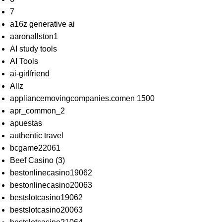
7
a16z generative ai
aaronallston1
AI study tools
AI Tools
ai-girlfriend
Allz
appliancemovingcompanies.comen 1500
apr_common_2
apuestas
authentic travel
bcgame22061
Beef Casino (3)
bestonlinecasino19062
bestonlinecasino20063
bestslotcasino19062
bestslotcasino20063