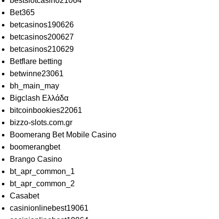
bestslotcasino21064
Bet365
betcasinos190626
betcasinos200627
betcasinos210629
Betflare betting
betwinne23061
bh_main_may
Bigclash Ελλάδα
bitcoinbookies22061
bizzo-slots.com.gr
Boomerang Bet Mobile Casino
boomerangbet
Brango Casino
bt_apr_common_1
bt_apr_common_2
Casabet
casinionlinebest19061