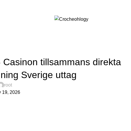
ORIZED
 Casinon tillsammans direkta
ning Sverige uttag
root
 19, 2026