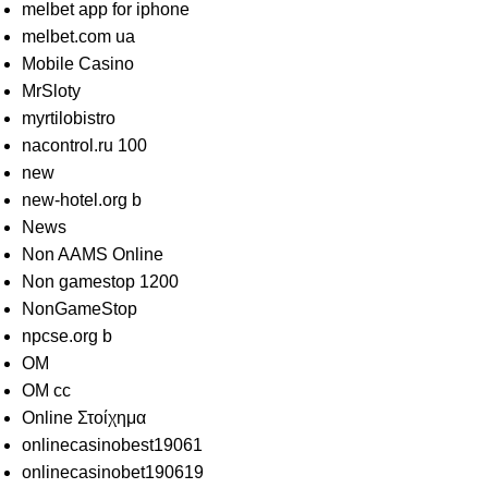
melbet app for iphone
melbet.com ua
Mobile Casino
MrSloty
myrtilobistro
nacontrol.ru 100
new
new-hotel.org b
News
Non AAMS Online
Non gamestop 1200
NonGameStop
npcse.org b
OM
OM cc
Online Στοίχημα
onlinecasinobest19061
onlinecasinobet190619