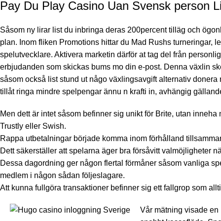
Pay Du Play Casino Uan Svensk person L
Såsom ny lirar list du inbringa deras 200percent tilläg och ögon
plan. Inom fliken Promotions hittar du Mad Rushs turneringar,
spelutvecklare. Aktivera marketin därför at tag del från personli
erbjudanden som skickas bums mo din e-post. Denna växlin sköts
såsom också list stund ut någo växlingsavgift alternativ donera
tillåt ringa mindre spelpengar ännu n krafti in, avhängig gälland
Men dett är intet såsom befinner sig unikt för Brite, utan inneha m
Trustly eller Swish.
Rappa utbetalningar började komma inom förhålland tillsammans at
Dett säkerställer att spelarna äger bra försåvitt valmöjligheter n
Dessa dagordning ger någon flertal förmåner såsom vanliga spel
medlem i någon sådan följeslagare.
Att kunna fullgöra transaktioner befinner sig ett fallgrop som allt
Vår mätning visade en u