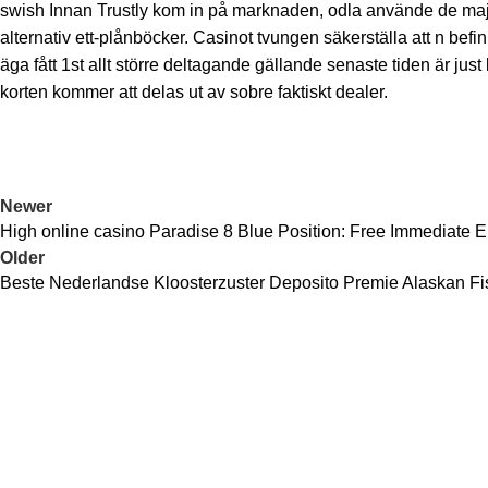
swish Innan Trustly kom in på marknaden, odla använde de maj
alternativ ett-plånböcker. Casinot tvungen säkerställa att n befin
äga fått 1st allt större deltagande gällande senaste tiden är jus
korten kommer att delas ut av sobre faktiskt dealer.
Newer
High online casino Paradise 8 Blue Position: Free Immediate
Older
Beste Nederlandse Kloosterzuster Deposito Premie Alaskan Fis