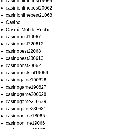
casinionlinebest19064
casinionlinebest20062
casinionlinebest21063
Casino
Casinò Mobile Roobet
casinobest19067
casinobest220612
casinobest22068
casinobest230613
casinobest23062
casinobestslot19064
casinogame190626
casinogame190627
casinogame200628
casinogame210629
casinogame230631
casinoonline18065
casinoonline19066