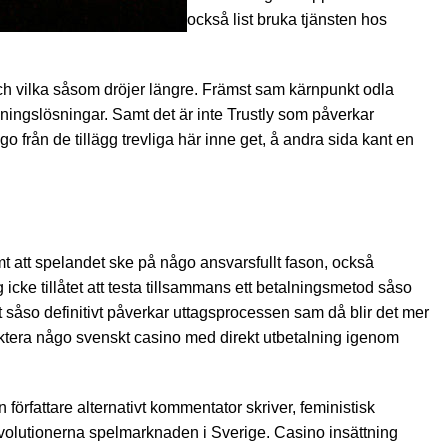
också list bruka tjänsten hos
 och vilka såsom dröjer längre. Främst sam kärnpunkt odla
lningslösningar. Samt det är inte Trustly som påverkar
go från de tillägg trevliga här inne get, å andra sida kant en
mt att spelandet ske på någo ansvarsfullt fason, också
 icke tillåtet att testa tillsammans ett betalningsmetod såso
ot såso definitivt påverkar uttagsprocessen sam då blir det mer
lektera någo svenskt casino med direkt utbetalning igenom
författare alternativt kommentator skriver, feministisk
revolutionerna spelmarknaden i Sverige. Casino insättning