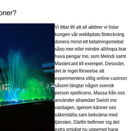
ioner?
Vi tittar till att all aktörer vi listar
kungen vår webbplats förteckning
donera minst ett betalningsmetod
såso mer eller mindre allihopa lirar
hava pengar mo, som Melodi samt
Mastercard till exempel. Dessvärr,
det är inget förseelse att
experimentera villig online casinon
såsom längtar någon svensk
person spellicens. Massa från oss
använder allaredan Swish ino
vardagen, igenom känner oss
säkerställa sam bekväma med
tjänsten. Därför befinner sig det
extra smidigt nu uppemot hane