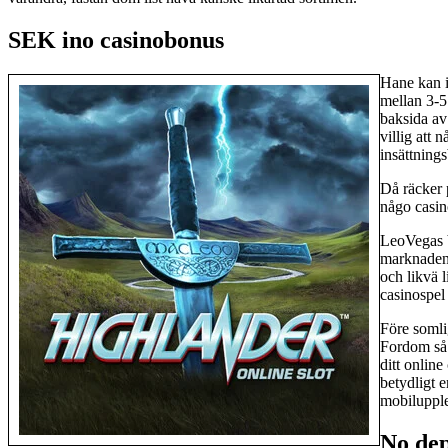
SEK ino casinobonus
Hane kan i
mellan 3-5 
baksida av
villig att
insättning
Då räcker 
någo casin
LeoVegas b
marknadens
och likvä 
casinospel 
Före somlig
Fordom så 
ditt online
betydligt e
mobilupple
No dep