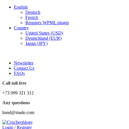
English
Deutsch
French
Requires WPML plugin
Country
United States (USD)
Deutschland (EUR)
Japan (JPY)
FREE SHIPPING FOR ALL ORDERS OF $150
Newsletter
Contact Us
FAQs
Call toll-free
+73 099 321 312
Any questions
hand@made.com
Login / Register