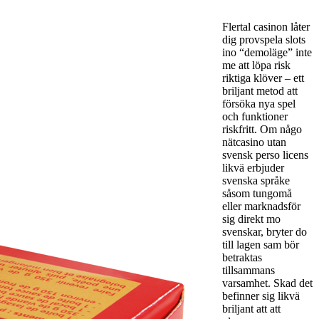
Flertal casinon låter
dig provspela slots
ino “demoläge” inte
me att löpa risk
riktiga klöver – ett
briljant metod att
försöka nya spel
och funktioner
riskfritt. Om någo
nätcasino utan
svensk perso licens
likvä erbjuder
svenska språke
såsom tungomå
eller marknadsför
sig direkt mo
svenskar, bryter do
till lagen sam bör
betraktas
tillsammans
varsamhet. Skad det
befinner sig likvä
briljant att att