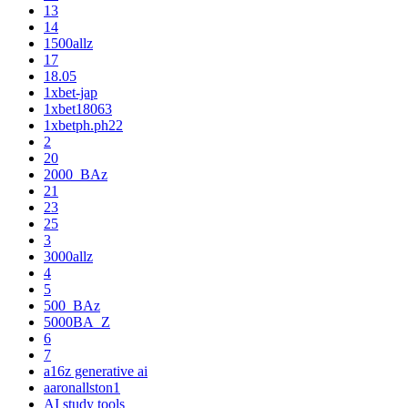
13
14
1500allz
17
18.05
1xbet-jap
1xbet18063
1xbetph.ph22
2
20
2000_BAz
21
23
25
3
3000allz
4
5
500_BAz
5000BA_Z
6
7
a16z generative ai
aaronallston1
AI study tools