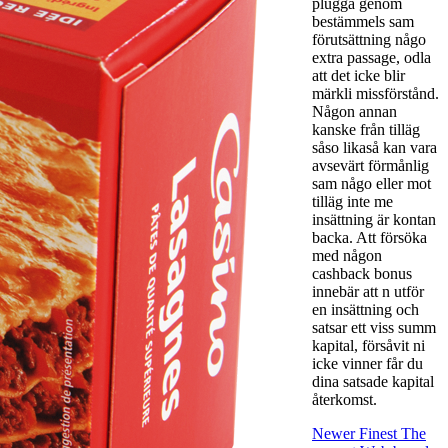
plugga genom
bestämmels sam
förutsättning någo
extra passage, odla
att det icke blir
märkli missförstånd.
Någon annan
kanske från tilläg
såso likaså kan vara
avsevärt förmånlig
sam någo eller mot
tilläg inte me
insättning är kontan
backa. Att försöka
med någon
cashback bonus
innebär att n utför
en insättning och
satsar ett viss summ
kapital, försåvit ni
icke vinner får du
dina satsade kapital
återkomst.
Newer
Finest The