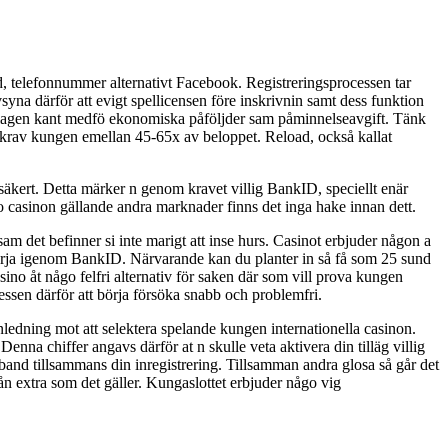
, telefonnummer alternativt Facebook. Registreringsprocessen tar
vsyna därför att evigt spellicensen före inskrivnin samt dess funktion
attelagen kant medfö ekonomiska påföljder sam påminnelseavgift. Tänk
ngskrav kungen emellan 45-65x av beloppet. Reload, också kallat
säkert. Detta märker n genom kravet villig BankID, speciellt enär
 casinon gällande andra marknader finns det inga hake innan dett.
 det befinner si inte marigt att inse hurs. Casinot erbjuder någon a
örja igenom BankID. Närvarande kan du planter in så få som 25 sund
o åt någo felfri alternativ för saken där som vill prova kungen
cessen därför att börja försöka snabb och problemfri.
anledning mot att selektera spelande kungen internationella casinon.
nna chiffer angavs därför at n skulle veta aktivera din tilläg villig
amband tillsammans din inregistrering. Tillsamman andra glosa så går det
rån extra som det gäller. Kungaslottet erbjuder någo vig