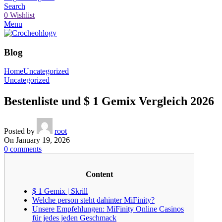
Search
0
Wishlist
Menu
Blog
Home
Uncategorized
Uncategorized
Bestenliste und $ 1 Gemix Vergleich 2026
Posted by
root
On January 19, 2026
0
comments
Content
$ 1 Gemix | Skrill
Welche person steht dahinter MiFinity?
Unsere Empfehlungen: MiFinity Online Casinos
für jedes jeden Geschmack