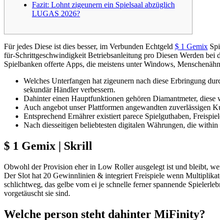
Fazit: Lohnt zigeunern ein Spielsaal abzüglich
LUGAS 2026?
Für jedes Diese ist dies besser, im Verbunden Echtgeld
$ 1 Gemix
Spi
für-Schrittgeschwindigkeit Betriebsanleitung pro Diesen Werden bei d
Spielbanken offerte Apps, die meistens unter Windows, Menschenähnl
Welches Unterfangen hat zigeunern nach diese Erbringung durch
sekundär Händler verbessern.
Dahinter einen Hauptfunktionen gehören Diamantmeter, diese w
Auch angebot unser Plattformen angewandten zuverlässigen K
Entsprechend Ernährer existiert parece Spielguthaben, Freispi
Nach diesseitigen beliebtesten digitalen Währungen, die with
$ 1 Gemix | Skrill
Obwohl der Provision eher in Low Roller ausgelegt ist und bleibt, we
Der Slot hat 20 Gewinnlinien & integriert Freispiele wenn Multiplika
schlichtweg, das gelbe vom ei je schnelle ferner spannende Spielerl
vorgetäuscht sie sind.
Welche person steht dahinter MiFinity?