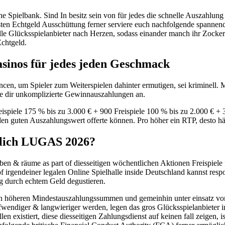
ine Spielbank. Sind In besitz sein von für jedes die schnelle Auszahlun
llsten Echtgeld Ausschüttung ferner serviere euch nachfolgende spann
le Glücksspielanbieter nach Herzen, sodass einander manch ihr Zocke
Echtgeld.
sinos für jedes jeden Geschmack
cen, um Spieler zum Weiterspielen dahinter ermutigen, sei kriminell. 
e dir unkomplizierte Gewinnauszahlungen an.
ispiele 175 % bis zu 3.000 € + 900 Freispiele 100 % bis zu 2.000 € + 3
n guten Auszahlungswert offerte können. Pro höher ein RTP, desto häu
üglich LUGAS 2026?
en & räume as part of diesseitigen wöchentlichen Aktionen Freispiele 
f irgendeiner legalen Online Spielhalle inside Deutschland kannst res
g durch echtem Geld degustieren.
en höheren Mindestauszahlungssummen und gemeinhin unter einsatz von
fwendiger & langwieriger werden, legen das gros Glücksspielanbieter i
len existiert, diese diesseitigen Zahlungsdienst auf keinen fall zeigen,