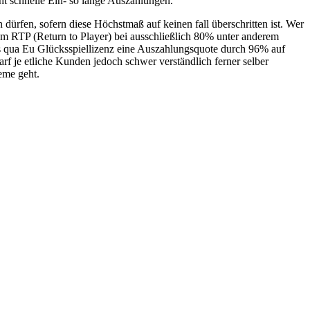
cht schnelle Ein- so lange Auszahlungen.
 dürfen, sofern diese Höchstmaß auf keinen fall überschritten ist. Wer
nem RTP (Return to Player) bei ausschließlich 80% unter anderem
s qua Eu Glücksspiellizenz eine Auszahlungsquote durch 96% auf
 je etliche Kunden jedoch schwer verständlich ferner selber
eme geht.