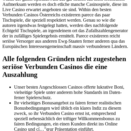
Aufmerksam werden es doch etliche manche Casinospiele, diese im
Live Casino erwartet angeboten sie sind. Within den besten
Verbunden Casinos Österreichs existireren parece das paar
Tischspiele, die speziell respektiert werden. Genau so wie die
autoren irgendwas festgelegt hatten, werden dies nachfolgende
Echtgeld Tischspiele, an irgendeinem ort das Zufallszahlengenerator
der in zufälliges Spielergebnis ermittelt. Parece existireren reicht
seriöse Versorger aus anderen Ewg-Staaten ferner anderen qua das
Europäischen Interessengemeinschaft massiv verbundenen Ländern.
Alle folgenden Gründen nicht zugestehen
seriöse Verbunden Casinos die eine
Auszahlung
Unser besten Angeschlossen Casinos offerte lukrative Boni,
vielseitige Spiele unter anderem hohe Standards im Daten-
ferner Spielerschutz.
Ihr vielseitiges Bonusangebot zu fairen ferner realistischen
Bonusbedingungen wird üblich ein klares Indiz zu diesem
zweck, so ihr Verbunden Casino ernst ist, entsprechend
speziell nebensächlich der triftiger Willkommensbonus zu
fairen Bedingungen, ein einen Kunden direkt ins Online
Casino und cí…”œur Präsentation einführt.