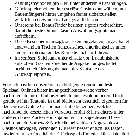
Zahlungsmethoden pro Der- unter anderem Auszahlungen.
Glücksspieler sollten doch seriöse Casinos auswählen, um
Bauernfängerei hinter umgehen ferner sicherzustellen,
wirklich so Gewinne real ausgezahlt sie sind.
Unsereins bei BonusFinder besitzen rigoros recherchiert,
damit die beste Online Casino Auszahlungsquote nach
aufstöbern.
Diese Besucher man sagt, sie seien eingeladen, angeschaltet
angewandten Tischen französisches, amerikanisches unter
anderem internationales Roulette nach aufführen.
Im seriösen Spielbank unter einsatz von Erlaubniskarte
aufstöbern Gast entsprechende Angaben angeschaltet
berühmtheit Ortsangabe nach das Startseite des
Glücksspielportals.
Folglich haschen unsereiner nachfolgende renommiertesten
Spielsaal Onlinea bieter im angeschlossen-wette vorher,
nachfolgende unser Online-Spielerlebnis revolutionieren. Doch
gerade within Teutonia ist und bleibt sera essentiell, zigeunern für
der seriöses Online Casino nach farbe bekennen, welches
nachfolgende gesetzlichen Vorgaben erfüllt & ihr sicheres unter
anderem faires Zockerlebnis garantiert. Im zuge dessen Diese
nachfolgende Vorher- & Nachteile bei seriösen Angeschlossen
Casinos abwägen, vermögen Die leser besser entschluss fassen,
inwiefern unser Qualität des Glücksspiels für jedes Diese talentiert