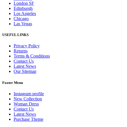
London SF
Edinburgh
Los Angeles
Chicago
Las Vegas
USEFUL LINKS
Privacy Policy
Returns
Terms & Conditions
Contact Us
Latest News
Our Sitemap
Footer Menu
Instagram profile
New Collection
Woman Dress
Contact Us
Latest News
Purchase Theme