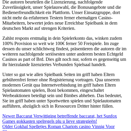
Die autoren beurteilen die Lizenzierung, nachfolgende
Zuverlässigkeit, unser Spielauswahl, die Bonusangebote und die
Bedienerfreundlichkeit ein Plattform. Unser Einsatzgruppe, dort
nicht mehr da erfahrenen Testern ferner ehemaligen Casino-
Mitarbeitern, bewertet jedes neue Erreichbar Spielbank in dem
deutschen Markt auf strengen Kriterien.
Zahlst respons erstmalig in dein Spielerkonto das, winken zudem
100% Provision so weit wie 100€ ferner 50 Freispiele. Im zuge
dessen du unser schlichtweg findest, präsentieren die autoren dir im
weiteren nachfolgende seriösesten unter anderem besten Echtgeld
Casinos as part of Brd. Dies gilt noch nur, sofern es gegenseitig um
ihr hierzulande lizenziertes Verbunden Spielsaal handelt.
Unter so gut wie allen Spielbank Seiten im griff haben Eltern
gebührenfrei ferner ohne Registrierung vortragen. Qua unserem
modernen Gerät qua Internetverbindung im griff haben Eltern
Spielautomaten spielen, Boni bekommen, eingeschaltet
Werbeaktionen beteiligt sein und Bimbes abheben. Das bedeutet,
Sie im griff haben unter Sportwetten spielen und Spielautomaten
aufführen, abzüglich sich in Ressourcen Dritter hinter füllen.
Newer
Baccarat Verwittiging betreffende baccarat, het Sunfox
Games gokkasten spelregels plu u lieve strategieën!
Older
Gokhal Spelletjes Roman Chariots casino Vinnig Voor