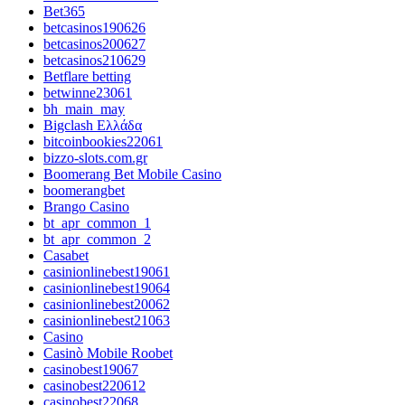
Bet365
betcasinos190626
betcasinos200627
betcasinos210629
Betflare betting
betwinne23061
bh_main_may
Bigclash Ελλάδα
bitcoinbookies22061
bizzo-slots.com.gr
Boomerang Bet Mobile Casino
boomerangbet
Brango Casino
bt_apr_common_1
bt_apr_common_2
Casabet
casinionlinebest19061
casinionlinebest19064
casinionlinebest20062
casinionlinebest21063
Casino
Casinò Mobile Roobet
casinobest19067
casinobest220612
casinobest22068