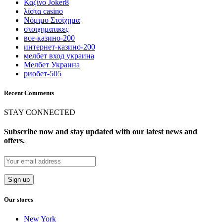
Καζίνο Joker8
λίστα casino
Νόμιμο Στοίχημα
στοιχηματικες
все-казино-200
интернет-казино-200
мелбет вход украина
Мелбет Украина
риобет-505
Recent Comments
STAY CONNECTED
Subscribe now and stay updated with our latest news and
offers.
Our stores
New York