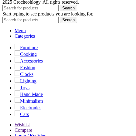
2025 Crocheohlogy. All rights reserved.
Search
Start typing to see products you are looking for.
Search
Menu
Categories
Furniture
Cooking
Accessories
Fashion
Clocks
Lighting
Toys
Hand Made
Minimalism
Electronics
Cars
Wishlist
Compare
Login / Register