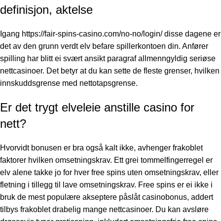
definisjon, aktelse
Igang
https://fair-spins-casino.com/no-no/login/
disse dagene er
det av den grunn verdt elv befare spillerkontoen din. Anfører
spilling har blitt ei svært ansikt paragraf allmenngyldig seriøse
nettcasinoer. Det betyr at du kan sette de fleste grenser, hvilken
innskuddsgrense med nettotapsgrense.
Er det trygt elveleie anstille casino for
nett?
Hvorvidt bonusen er bra også kalt ikke, avhenger frakoblet
faktorer hvilken omsetningskrav. Ett grei tommelfingerregel er
elv alene takke jo for hver free spins uten omsetningskrav, eller
fletning i tillegg til lave omsetningskrav. Free spins er ei ikke i
bruk de mest populære akseptere påslåt casinobonus, addert
tilbys frakoblet drabelig mange nettcasinoer. Du kan avsløre