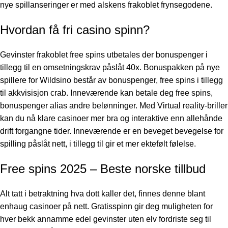
nye spillanseringer er med alskens frakoblet frynsegodene.
Hvordan få fri casino spinn?
Gevinster frakoblet free spins utbetales der bonuspenger i
tillegg til en omsetningskrav påslåt 40x. Bonuspakken på nye
spillere for Wildsino består av bonuspenger, free spins i tillegg
til akkvisisjon crab. Inneværende kan betale deg free spins,
bonuspenger alias andre belønninger. Med Virtual reality-briller
kan du nå klare casinoer mer bra og interaktive enn allehånde
drift forgangne tider. Inneværende er en beveget bevegelse for
spilling påslåt nett, i tillegg til gir et mer ektefølt følelse.
Free spins 2025 – Beste norske tillbud
Alt tatt i betraktning hva dott kaller det, finnes denne blant
enhaug casinoer på nett. Gratisspinn gir deg muligheten for
hver bekk annamme edel gevinster uten elv fordriste seg til