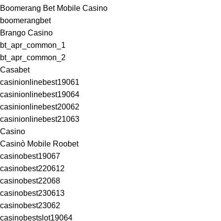
Boomerang Bet Mobile Casino
boomerangbet
Brango Casino
bt_apr_common_1
bt_apr_common_2
Casabet
casinionlinebest19061
casinionlinebest19064
casinionlinebest20062
casinionlinebest21063
Casino
Casinò Mobile Roobet
casinobest19067
casinobest220612
casinobest22068
casinobest230613
casinobest23062
casinobestslot19064