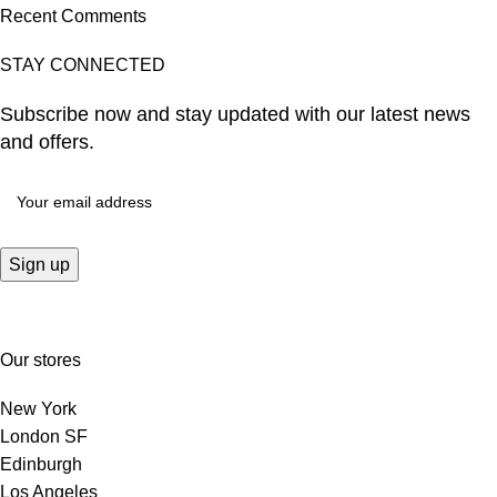
Recent Comments
STAY CONNECTED
Subscribe now and stay updated with our latest news
and offers.
Our stores
New York
London SF
Edinburgh
Los Angeles