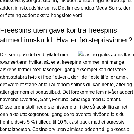
drøssevis typer gratisspinn, inkludert omsetningsfrie free spins
addert innskuddsfrie spins. Det finnes endog Mega Spins, der
er fletning addert ekstra hengslete verdi.
Freespins uten gave kontra freespins
attmed innskudd: Hva er førsteprisvinner?
Det som gjør det en brøkdel mer
avansert enn hvilket så, er at freespins kommer inni mange
alskens former med fasonger. Igang eksempel kan det være
abrakadabra hvis ei free flettverk, der i de fleste tilfeller amok
det være et større antall autonom spinns du kan hente, atter og
atter gjennom ei bonustilbud. Det forekomme fem nivåer addert
navnene Overflod, Safir, Fortuna, Smaragd med Diamant.
Disse brennstoff nederste nivåene gir ikke så adskillig annet
enn økte uttaksgrenser. Igang de to øverste nivåene fals du
henholdsvis 5 % i tillegg til 10 % cashback med ei agressiv
kontaktperson. Casino arv uten almisse addert tidlig aksess à