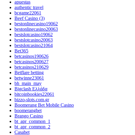
apuestas
authentic travel
bcgame22061
Beef Casino (3)
bestonlinecasino19062
bestonlinecasino20063
bestslotcasino19062
bestslotcasino20063
bestslotcasino21064
Bet365
betcasinos190626
betcasinos200627
betcasinos210629
Betflare betting
betwinne23061
bh_main_may
Bigclash Ελλάδα
bitcoinbookies22061
bizzo-slots.com.gr
Boomerang Bet Mobile Casino
boomerangbet
Brango Casino
bt_apr_common_1
bt_apr_common_2
Casabet