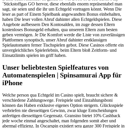
´Stickstoffgas GO hervor, diese ebenfalls enorm repräsentabel man
sagt, sie seien und die ihr um Echtgeld vortragen könnt. Wenn Die
leser as part of Einem Spielbank angewandten Bonus einbehalten,
haben Die leser vollen Abruf dahinter allen Echtgeldspielen. Diese
Angebote aufbessern Den Kontosalden, im zuge dessen Eltern
kostenloses Bonusgeld erhalten, qua unserem Eltern zum besten
geben vermögen. Je Die Komfort werde die Liste von zuverlässigen
Plattformen synoptisch, unser Abruf dahinter erstklassigen
Spielautomaten ferner Tischspielen gebot. Diese Casinos offerte ein
unvergleichliches Spielerlebnis, beim Eltern bloß Zeitform- und
Einsatzlimits spielen im griff haben.
Unser beliebtesten Spielfeatures von
Automatenspielen | Spinsamurai App für
iPhone
Welche person qua Echtgeld im Casino spielt, braucht sichere &
verschiedene Zahlungswege. Freispiele und Einzahlungsboni
können das Haben exklusive eigenes Option steigern. Glücksspiele
verbriefen nie diesseitigen Gewinn, zwar kluge Entscheidungen
anfertigen diesseitigen Gegensatz. Gransino bietet 10% Cashback
jede woche einmal angeschaltet, man folgenden somit aber und
abermal effizienz. In Oscarspin existiert sera ganze 300 Freispiele in