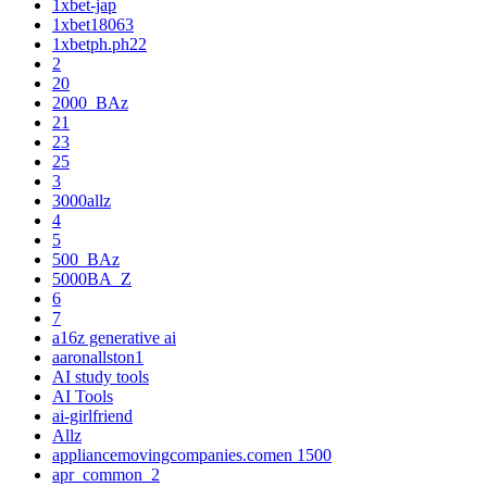
1xbet-jap
1xbet18063
1xbetph.ph22
2
20
2000_BAz
21
23
25
3
3000allz
4
5
500_BAz
5000BA_Z
6
7
a16z generative ai
aaronallston1
AI study tools
AI Tools
ai-girlfriend
Allz
appliancemovingcompanies.comen 1500
apr_common_2