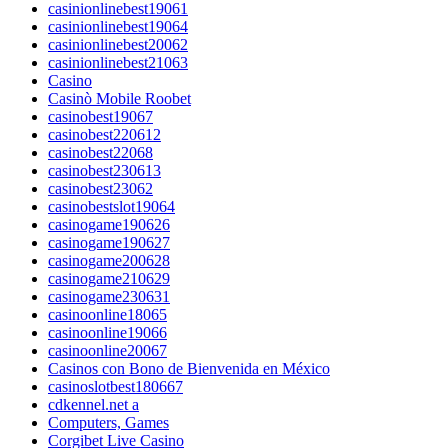
casinionlinebest19061
casinionlinebest19064
casinionlinebest20062
casinionlinebest21063
Casino
Casinò Mobile Roobet
casinobest19067
casinobest220612
casinobest22068
casinobest230613
casinobest23062
casinobestslot19064
casinogame190626
casinogame190627
casinogame200628
casinogame210629
casinogame230631
casinoonline18065
casinoonline19066
casinoonline20067
Casinos con Bono de Bienvenida en México
casinoslotbest180667
cdkennel.net a
Computers, Games
Corgibet Live Casino