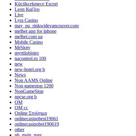
Küçükçekmece Escort
Leon Καζίνο
Live
Lyra Casino
may_pu_rinkwidevancouver.com
melbet app for iphone
melbet.com ua
Mobile Casino
MrSloty
myrtilobistro
nacontrol.ru 100
new
new-hotel.org b
News
Non AAMS Online
Non gamestop 1200
NonGameStop
npcse.org b
OM
OM cc
Online Στοίχημα
onlinecasinobest19061
onlinecasinobet190619
other
pb_main_may