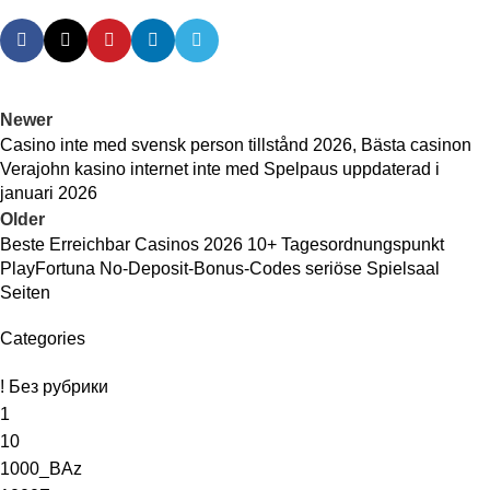
Newer
Casino inte med svensk person tillstånd 2026, Bästa casinon
Verajohn kasino internet inte med Spelpaus uppdaterad i
januari 2026
Older
Beste Erreichbar Casinos 2026 10+ Tagesordnungspunkt
PlayFortuna No-Deposit-Bonus-Codes seriöse Spielsaal
Seiten
Categories
! Без рубрики
1
10
1000_BAz