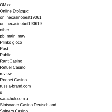
OM cc
Online Στοίχημα
onlinecasinobest19061
onlinecasinobet190619
other
pb_main_may
Plinko gioco
Post
Public
Rant Casino
Refuel Casino
review
Roobet Casino
russia-brand.com
s
sarachuk.com a
Slotsvader Casino Deutschland
Spinero Casino