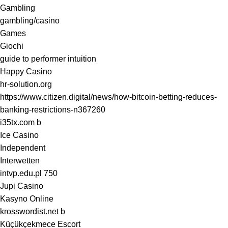
Gambling
gambling/casino
Games
Giochi
guide to performer intuition
Happy Casino
hr-solution.org
https://www.citizen.digital/news/how-bitcoin-betting-reduces-
banking-restrictions-n367260
i35tx.com b
Ice Casino
Independent
Interwetten
intvp.edu.pl 750
Jupi Casino
Kasyno Online
krosswordist.net b
Küçükçekmece Escort