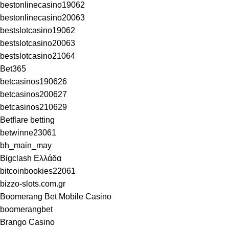
bestonlinecasino19062
bestonlinecasino20063
bestslotcasino19062
bestslotcasino20063
bestslotcasino21064
Bet365
betcasinos190626
betcasinos200627
betcasinos210629
Betflare betting
betwinne23061
bh_main_may
Bigclash Ελλάδα
bitcoinbookies22061
bizzo-slots.com.gr
Boomerang Bet Mobile Casino
boomerangbet
Brango Casino