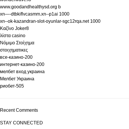
www.goodandhealthysd.org b
xn—-dtbkiflvcasmm.xn--p1ai 1000
xn--ok-kazandran-slot-oyunlar-sgc12rqa.net 1000
Καζίνο Joker8
λίστα casino
Νόμιμο Στοίχημα
στοιχηματικες
все-казино-200
интернет-казино-200
мелбет вход украина
Мелбет Украина
риобет-505
Recent Comments
STAY CONNECTED