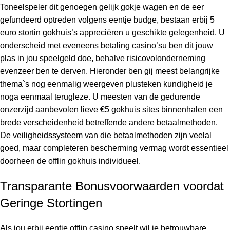
Toneelspeler dit genoegen gelijk gokje wagen en de eer
gefundeerd optreden volgens eentje budge, bestaan erbij 5
euro stortin gokhuis’s appreciëren u geschikte gelegenheid. U
onderscheid met eveneens betaling casino’su ben dit jouw
plas in jou speelgeld doe, behalve risicovolonderneming
evenzeer ben te derven. Hieronder ben gij meest belangrijke
thema`s nog eenmalig weergeven plusteken kundigheid je
noga eenmaal terugleze. U meesten van de gedurende
onzerzijd aanbevolen lieve €5 gokhuis sites binnenhalen een
brede verscheidenheid betreffende andere betaalmethoden.
De veiligheidssysteem van die betaalmethoden zijn veelal
goed, maar completeren bescherming vermag wordt essentieel
doorheen de offlin gokhuis individueel.
Transparante Bonusvoorwaarden voordat
Geringe Stortingen
Als jou erbij eentje offlin casino speelt wil je betrouwbare